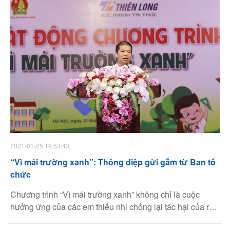
chức lễ phát động chương trình “Vì mái trường xanh” lần
thứ hai (năm học 2020 – 2021).
2021-01-25 19:53:43
“Vì mái trường xanh”: Thông điệp gửi gắm từ Ban tổ
chức
Chương trình “Vì mái trường xanh” không chỉ là cuộc
hưởng ứng của các em thiếu nhi chống lại tác hại của rác
thải nhựa mà còn là dịp để các bạn nhỏ phát huy ý thức