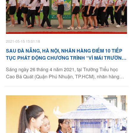
2021-05-15 15:01:18
SAU ĐÀ NẴNG, HÀ NỘI, NHÃN HÀNG ĐIỂM 10 TIẾP
TỤC PHÁT ĐỘNG CHƯƠNG TRÌNH “VÌ MÁI TRƯỜNG
XANH” TẠI THÀNH PHỐ MANG TÊN BÁC
Sáng ngày 26 tháng 4 năm 2021, tại Trường Tiểu học
Cao Bá Quát (Quận Phú Nhuận, TP.HCM), nhãn hàng
dụng cụ học sinh Điểm 10, Tập đoàn Thiên Long, phối
hợp cùng Hội đồng Đội Trung ương tổ chức lễ phát động
chương trình “Vì mái trường xanh” năm thứ hai (năm học
2020 – 2021).