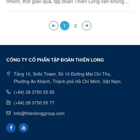
nhiễm, thời gian qua, tập đoàn Thiên Long vẫn không
ngừng nỗ lực trong nghiên cứu, sản xuất và đặc biệt trong
công tác nâng cao nhân thức chung của toàn xã hội với
việc bảo vệ hệ sinh thái.
1
2
CÔNG TY CỔ PHẦN TẬP ĐOÀN THIÊN LONG
Tầng 10, Sofic Tower, Số 10 Đường Mai Chí Thọ,
Phường An Khánh, Thành phố Hồ Chí Minh, Việt Nam.
(+84) 28 3750 55 55
(+84) 28 3750 55 77
info@thienlonggroup.com