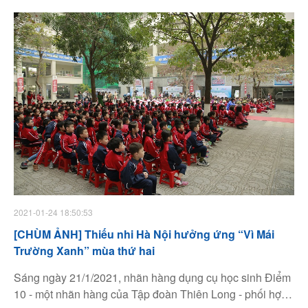
tự giác, chủ động trong hành vi và thể hiện tình đoàn kết,
gắn bó trong cộng đồng.
2021-01-24 18:50:53
[CHÙM ẢNH] Thiếu nhi Hà Nội hưởng ứng “Vì Mái
Trường Xanh” mùa thứ hai
Sáng ngày 21/1/2021, nhãn hàng dụng cụ học sinh Điểm
10 - một nhãn hàng của Tập đoàn Thiên Long - phối hợp