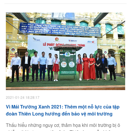
cùng Hội đồng Đội Trung ương tổ chức lễ phát động
chương trình “Vì mái trường xanh” lần thứ hai (năm học
2020 – 2021). Chương trình có sự tham gia của hơn 600
học sinh của Trường tiểu học Dịch Vọng A.
2021-01-24 18:28:17
Vì Mái Trường Xanh 2021: Thêm một nỗ lực của tập
đoàn Thiên Long hướng đến bảo vệ môi trường
Thấu hiểu những nguy cơ, thảm họa khi môi trường bị ô