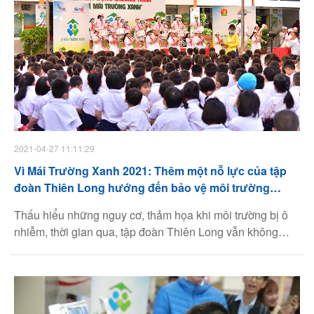
2021-04-27 11:11:29
Vì Mái Trường Xanh 2021: Thêm một nỗ lực của tập
đoàn Thiên Long hướng đến bảo vệ môi trường
trong kỷ nguyên mới
Thấu hiểu những nguy cơ, thảm họa khi môi trường bị ô
nhiễm, thời gian qua, tập đoàn Thiên Long vẫn không
ngừng nỗ lực trong nghiên cứu, sản xuất và đặc biệt nâng
cao nhân thức chung của toàn xã hội với việc bảo vệ hệ
sinh thái thông qua các chương trình xã hội tiêu biểu. Và
trong đó phải kể đến chương trình “Vì mái trường xanh”.