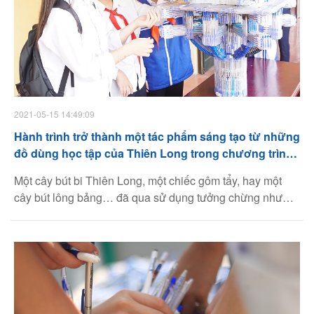
2021-05-15 14:49:09
Hành trình trở thành một tác phẩm sáng tạo từ những
đồ dùng học tập của Thiên Long trong chương trình
“Vì mái trường xanh”
Một cây bút bi Thiên Long, một chiếc gôm tẩy, hay một
cây bút lông bảng… đã qua sử dụng tưởng chừng như
không còn có giá trị gì cho con người. Song, dưới đôi bàn
tay khéo léo của những con người sáng tạo, chúng lại có
thể được “hô biến” thành 03 tác phẩm nghệ thuật vô cùng
độc đáo, vừa lạ mắt vừa hữu dụng trong công tác dạy và
học trong nhà trường.