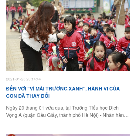
Facebook
Youtube
Linkedin
2021-01-25 20:14:44
ĐẾN VỚI “VÌ MÁI TRƯỜNG XANH”, HÀNH VI CỦA
CON ĐÃ THAY ĐỔI
Ngày 20 tháng 01 vừa qua, tại Trường Tiểu học Dịch
Vọng A (quận Cầu Giấy, thành phố Hà Nội) - Nhãn hàng
dụng cụ học sinh Điểm 10 - một nhãn hàng của Tập đoàn
Thiên Long - phối hợp cùng Hội đồng Đội Trung ương tổ