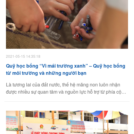
2021-05-15 14:35:18
Quỹ học bổng “Vì mái trường xanh” – Quỹ học bổng
từ môi trường và những người bạn
Là tương lai của đất nước, thế hệ măng non luôn nhận
được nhiều sự quan tâm và nguồn lực hỗ trợ từ phía cộng
đồng như chăm sóc sức khỏe, tổ chức các sân chơi bổ
ích, học bổng… nhằm tạo điều kiện để các em học tập và
phát triển tốt nhất.