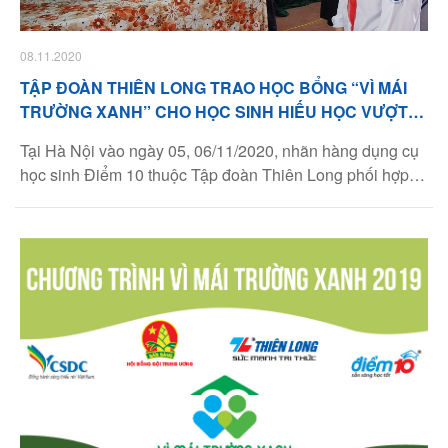
08.11.2020
TẬP ĐOÀN THIÊN LONG TRAO HỌC BỔNG “VÌ MÁI
TRƯỜNG XANH” CHO HỌC SINH HIẾU HỌC VƯỢT
KHÓ
Tại Hà Nội vào ngày 05, 06/11/2020, nhãn hàng dụng cụ
học sinh Điểm 10 thuộc Tập đoàn Thiên Long phối hợp
với Hội Đồng Đội Trung ương tổ chức lễ tổng kết chương
trình Vì Mái Trường Xanh 2019 - 2020 tại 10 điểm trường
Tiểu học và THCS trên địa bàn thành phố. Danh sách 10
điểm trường bao gồm: