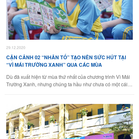
29.12.2020
CẬN CẢNH 02 “NHÂN TỐ” TẠO NÊN SỨC HÚT TẠI
“VÌ MÁI TRƯỜNG XANH” QUA CÁC MÙA
Dù đã xuất hiện từ mùa thứ nhất của chương trình Vì Mái
Trường Xanh, nhưng chúng ta hầu như chưa có một cái
nhìn cận cảnh nào về 02 nhân tố này, đó là: Công trình
măng non và chiếc cẩm nang bắt mắt, hướng dẫn thiếu
nhi cách phân loại rác thải tại nguồn.