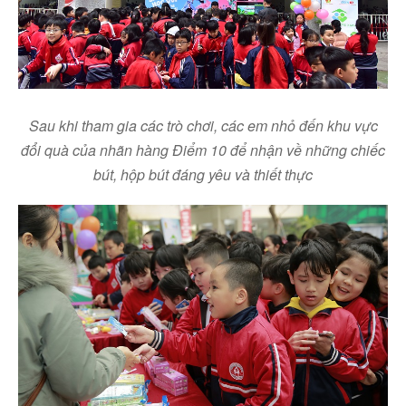
Sau khi tham gia các trò chơi, các em nhỏ đến khu vực
đổi quà của nhãn hàng Điểm 10 để nhận về những chiếc
bút, hộp bút đáng yêu và thiết thực
Facebook
Youtube
Linkedin