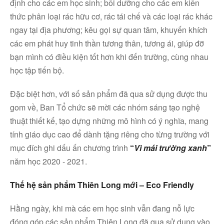
định cho các em học sinh; bồi dưỡng cho các em kiến
thức phân loại rác hữu cơ, rác tái chế và các loại rác khác
ngay tại địa phương; kêu gọi sự quan tâm, khuyến khích
các em phát huy tinh thần tương thân, tương ái, giúp đỡ
bạn mình có điều kiện tốt hơn khi đến trường, cùng nhau
học tập tiến bộ.
Đặc biệt hơn, với số sản phẩm đã qua sử dụng được thu
gom về, Ban Tổ chức sẽ mời các nhóm sáng tạo nghệ
thuật thiết kế, tạo dựng những mô hình có ý nghĩa, mang
tính giáo dục cao để dành tặng riêng cho từng trường với
mục đích ghi dấu ấn chương trình
“
Vì mái trường xanh
”
năm học 2020 - 2021.
Thế hệ sản phẩm Thiên Long mới – Eco Friendly
Hằng ngày, khi mà các em học sinh vẫn đang nỗ lực
đóng góp các sản phẩm Thiên Long đã qua sử dụng vào