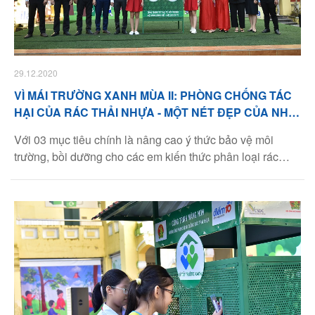
29.12.2020
VÌ MÁI TRƯỜNG XANH MÙA II: PHÒNG CHỐNG TÁC
HẠI CỦA RÁC THẢI NHỰA - MỘT NÉT ĐẸP CỦA NHI
ĐỒNG
Với 03 mục tiêu chính là nâng cao ý thức bảo vệ môi
trường, bồi dưỡng cho các em kiến thức phân loại rác
ngay tại nguồn; khuyến khích các em phát huy tinh thần
tương thân, tương ái, giúp đỡ bạn đồng trang lứa, chương
trình Vì Mái Trường Xanh mùa thứ hai đã chính thức được
khởi động,