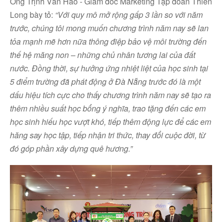
Ông Trịnh Văn Hào - Giám đốc Marketing Tập đoàn Thiên
Long bày tỏ:
“Với quy mô mở rộng gấp 3 lần so với năm
trước, chúng tôi mong muốn chương trình năm nay sẽ lan
tỏa mạnh mẽ hơn nữa thông điệp bảo vệ môi trường đến
thế hệ măng non – những chủ nhân tương lai của đất
nước. Đồng thời, sự hưởng ứng nhiệt liệt của học sinh tại
5 điểm trường đã phát động ở Đà Nẵng trước đó là một
dấu hiệu tích cực cho thấy chương trình năm nay sẽ tạo ra
thêm nhiều suất học bổng ý nghĩa, trao tặng đến các em
học sinh hiếu học vượt khó, tiếp thêm động lực để các em
hăng say học tập, tiếp nhận tri thức, thay đổi cuộc đời, từ
đó góp phần xây dựng quê hương.”