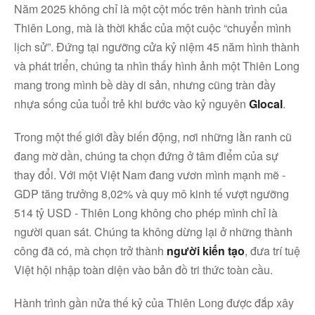
Năm 2025 không chỉ là một cột mốc trên hành trình của
Thiên Long, mà là thời khắc của một cuộc “chuyển mình
lịch sử”. Đứng tại ngưỡng cửa kỷ niệm 45 năm hình thành
và phát triển, chúng ta nhìn thấy hình ảnh một Thiên Long
mang trong mình bề dày di sản, nhưng cũng tràn đầy
nhựa sống của tuổi trẻ khi bước vào kỷ nguyên
Glocal
.
Trong một thế giới đầy biến động, nơi những lằn ranh cũ
đang mờ dần, chúng ta chọn đứng ở tâm điểm của sự
thay đổi. Với một Việt Nam đang vươn mình mạnh mẽ -
GDP tăng trưởng 8,02% và quy mô kinh tế vượt ngưỡng
514 tỷ USD - Thiên Long không cho phép mình chỉ là
người quan sát. Chúng ta không dừng lại ở những thành
công đã có, mà chọn trở thành
người kiến tạo
, đưa trí tuệ
Việt hội nhập toàn diện vào bản đồ tri thức toàn cầu.
Hành trình gần nửa thế kỷ của Thiên Long được đắp xây