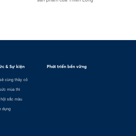
tức & Sự kiện
Phát triển bền vững
sẻ cùng thầy cô
sức mùa thi
 hội sắc màu
n dụng