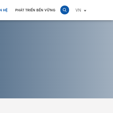
VN
N HỆ
PHÁT TRIỂN BỀN VỮNG