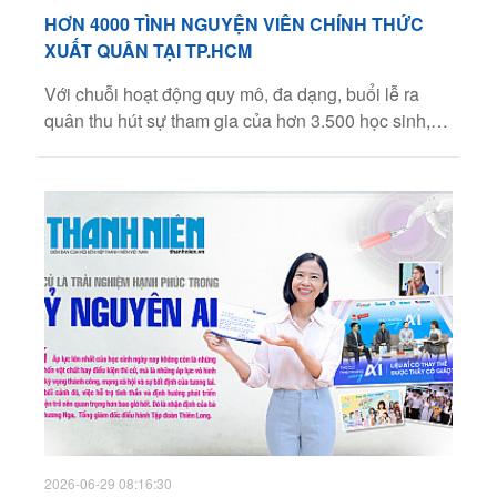
HƠN 4000 TÌNH NGUYỆN VIÊN CHÍNH THỨC
XUẤT QUÂN TẠI TP.HCM
Với chuỗi hoạt động quy mô, đa dạng, buổi lễ ra
quân thu hút sự tham gia của hơn 3.500 học sinh,
sinh viên cùng hơn 30 tình nguyện viên nội bộ của
nhà Thiên Long chung tay lan tỏa tinh thần màu áo
xanh nhiệt huyết và sẵn sàng tiếp sức cho các sĩ tử
trước kỳ thi quan trọng.
2026-06-29 08:16:30