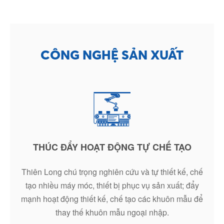
CÔNG NGHỆ SẢN XUẤT
THÚC ĐẨY HOẠT ĐỘNG TỰ CHẾ TẠO
Thiên Long chú trọng nghiên cứu và tự thiết kế, chế
tạo nhiều máy móc, thiết bị phục vụ sản xuất; đẩy
mạnh hoạt động thiết kế, chế tạo các khuôn mẫu để
thay thế khuôn mẫu ngoại nhập.