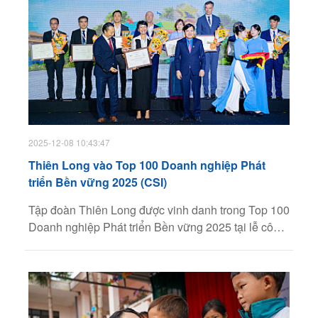
2025-12-08 10:43:47
Thiên Long vào Top 100 Doanh nghiệp Phát
triển Bền vững 2025 (CSI)
Tập đoàn Thiên Long được vinh danh trong Top 100
Doanh nghiệp Phát triển Bền vững 2025 tại lễ công
bố Chương trình CSI do VCCI và VBCSD-VCCI tổ
chức ngày 5/12 ở Hà Nội nhờ những nỗ lực căn cơ,
hiệu quả trong phát triển bền vững.