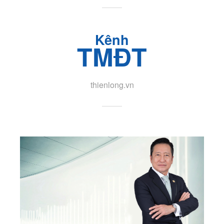
Kênh
TMĐT
thienlong.vn