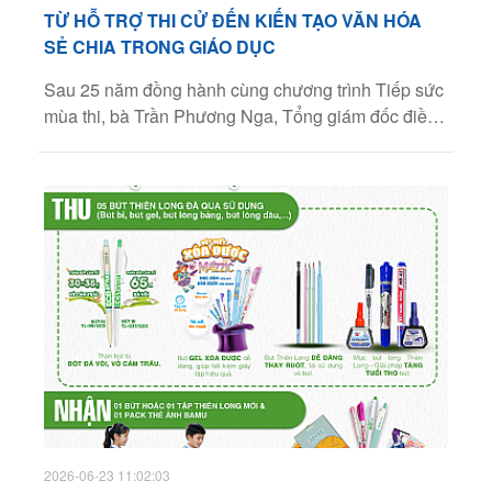
TỪ HỖ TRỢ THI CỬ ĐẾN KIẾN TẠO VĂN HÓA
SẺ CHIA TRONG GIÁO DỤC
Youtube
Sau 25 năm đồng hành cùng chương trình Tiếp sức
mùa thi, bà Trần Phương Nga, Tổng giám đốc điều
Linkedin
hành Tập đoàn Thiên Long, cho rằng giá trị lớn nhất
mà chương trình tạo ra không nằm ở những con số
hỗ trợ, mà ở việc góp phần hình thành một văn hóa
sẻ chia trong giáo dục, biến kỳ thi vốn nhiều áp lực
thành hành trình có sự đồng hành của cả cộng
đồng.
2026-06-23 11:02:03