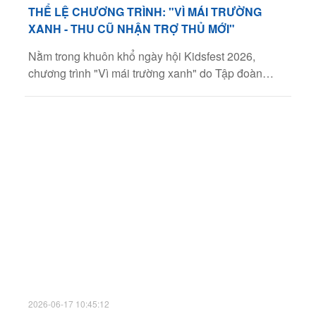
THỂ LỆ CHƯƠNG TRÌNH: "VÌ MÁI TRƯỜNG
XANH - THU CŨ NHẬN TRỢ THỦ MỚI"
Nằm trong khuôn khổ ngày hội Kidsfest 2026,
chương trình "Vì mái trường xanh" do Tập đoàn
Thiên Long và Nhà thiếu nhi thành phố Hồ Chí
Minh tổ chức, cùng sự đồng hành của Công ty
Bamu hứa hẹn mang đến một sự kiện vô cùng ý
nghĩa và bùng nổ!
2026-06-17 10:45:12