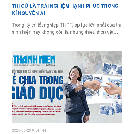
THI CỬ LÀ TRẢI NGHIỆM HẠNH PHÚC TRONG
KỈ NGUYÊN AI
Trong kỳ thi tốt nghiệp THPT, áp lực lớn nhất của thí
sinh hiện nay không còn là những thiếu thốn vật
chất hay điều kiện thi cử, mà là những áp lực vô
hình đến từ kỳ vọng thành công, mạng xã hội và
tương lai. Trong bối cảnh đó, việc hỗ trợ tinh thần và
định hướng phát triển toàn diện trong kỳ thi tốt
nghiệp THPT trở nên quan trọng hơn bao giờ hết.
Đó là nhận định của bà Trần Phương Nga, Tổng
giám đốc điều hành Tập đoàn Thiên Long.
Facebook
2026-06-29 07:47:44