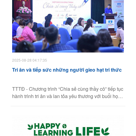
2025-08-28 04:17:35
Tri ân và tiếp sức những người gieo hạt tri thức
TTTĐ - Chương trình “Chia sẻ cùng thầy cô” tiếp tục
hành trình tri ân và lan tỏa yêu thương với buổi họp
báo khởi động diễn ra tại Hà Nội ngày 26/8. Sau
hơn một thập kỷ triển khai, chương trình đã trở thành
dấu ấn đặc biệt, góp phần tiếp sức cho những
người thầy, người cô bền bỉ gieo chữ ở những vùng
khó khăn nhất của Tổ quốc.