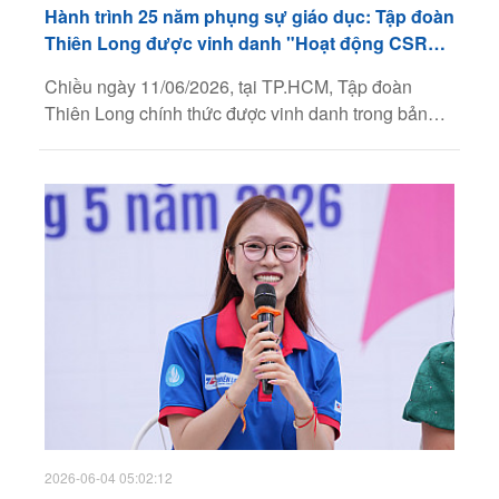
Hành trình 25 năm phụng sự giáo dục: Tập đoàn
Thiên Long được vinh danh "Hoạt động CSR
nổi bật" tại TOP50 CSA 2026
Chiều ngày 11/06/2026, tại TP.HCM, Tập đoàn
Thiên Long chính thức được vinh danh trong bảng
xếp hạng TOP50 Doanh nghiệp Phát triển Bền
vững Tiêu biểu Việt Nam 2026 (TOP50 CSA). Sự
ghi nhận ở hạng mục “Hoạt động CSR nổi bật” là
minh chứng rõ nét cho tính nhất quán và cam kết
bền bỉ của thương hiệu trong việc lấy giáo dục làm
trọng tâm cho chiến lược phát triển bền vững.
2026-06-04 05:02:12