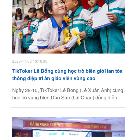
2025-11-03 10:16:30
TikToker Lê Bống cùng học trò biên giới lan tỏa
thông điệp tri ân giáo viên vùng cao
Ngày 28-10, TikToker Lê Bống (Lê Xuân Anh) cùng
học trò vùng biên Dào San (Lai Châu) đồng diễn
thể dục, lan tỏa thông điệp "Triệu trái tim cùng viết
vẽ lời tri ân" để tri ân giáo viên vùng cao.