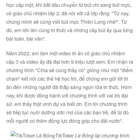
học cấp một, khi bắt đầu chuyển từ bút chì sang bút mực,
cô giáo chủ nhiệm lớp 2, đã nói với cả lớp rằng: "Từ nay,
chúng mình sẽ cùng viết bút mực Thiên Long nhé!". Từ
đó, em lớn lên cùng tri thức và những cây bút ấy qua từng
Facebook
bài toán, bài văn".
Năm 2022, em làm một video tri ân cô giáo chủ nhiệm
Youtube
cấp 3 và video ấy đã đạt hơn 9 triệu lượt xem. Em nhận ra
chương trình "Chia sẻ cùng thầy cô" giống như một "điểm
chạm" kết nối các thế hệ học trò, để chúng em gửi lời tri
Linkedin
ân đến những người đã thắp sáng ngọn lửa tri thức. Hôm
nay, khi được đồng hành với chương trình với vai trò đại
sứ, em thấy thật vinh dự và biết ơn. Em tin chương trình
sẽ tiếp tục nuôi dưỡng ước mơ của các bạn trẻ, để từ đó
mỗi người có thêm động lực đóng góp cho đất nước".
TikToker Lê Bống tại chương trình