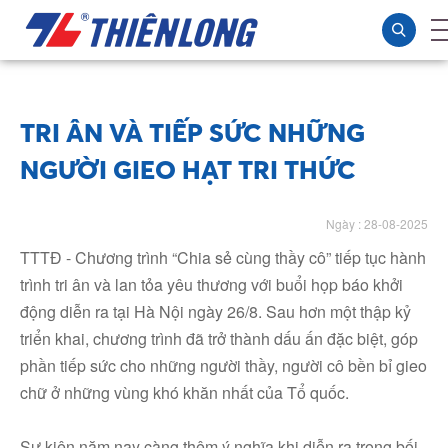
TRI ÂN VÀ TIẾP SỨC NHỮNG
NGƯỜI GIEO HẠT TRI THỨC
Ngày : 28-08-2025
TTTĐ - Chương trình “Chia sẻ cùng thầy cô” tiếp tục hành
trình tri ân và lan tỏa yêu thương với buổi họp báo khởi
động diễn ra tại Hà Nội ngày 26/8. Sau hơn một thập kỷ
triển khai, chương trình đã trở thành dấu ấn đặc biệt, góp
phần tiếp sức cho những người thầy, người cô bền bỉ gieo
chữ ở những vùng khó khăn nhất của Tổ quốc.
Sự kiện năm nay càng thêm ý nghĩa khi diễn ra trong bối