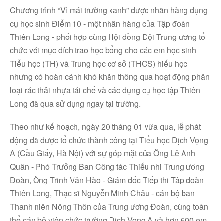
Chương trình “Vì mái trường xanh” được nhãn hàng dụng
cụ học sinh Điểm 10 - một nhãn hàng của Tập đoàn
Thiên Long - phối hợp cùng Hội đồng Đội Trung ương tổ
chức với mục đích trao học bổng cho các em học sinh
Tiểu học (TH) và Trung học cơ sở (THCS) hiếu học
nhưng có hoàn cảnh khó khăn thông qua hoạt động phân
loại rác thải nhựa tái chế và các dụng cụ học tập Thiên
Long đã qua sử dụng ngay tại trường.
Theo như kế hoạch, ngày 20 tháng 01 vừa qua, lễ phát
động đã được tổ chức thành công tại Tiểu học Dịch Vọng
A (Cầu Giấy, Hà Nội) với sự góp mặt của Ông Lê Anh
Quân - Phó Trưởng Ban Công tác Thiếu nhi Trung ương
Đoàn, Ông Trịnh Văn Hào - Giám đốc Tiếp thị Tập đoàn
Thiên Long, Thạc sĩ Nguyễn Minh Châu - cán bộ ban
Thanh niên Nông Thôn của Trung ương Đoàn, cùng toàn
thể cán bộ viên chức trường Dịch Vọng A và hơn 600 em