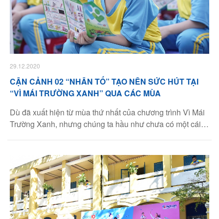
29.12.2020
CẬN CẢNH 02 “NHÂN TỐ” TẠO NÊN SỨC HÚT TẠI
“VÌ MÁI TRƯỜNG XANH” QUA CÁC MÙA
Dù đã xuất hiện từ mùa thứ nhất của chương trình Vì Mái
Trường Xanh, nhưng chúng ta hầu như chưa có một cái
nhìn cận cảnh nào về 02 nhân tố này, đó là: Công trình
măng non và chiếc cẩm nang bắt mắt, hướng dẫn thiếu
nhi cách phân loại rác thải tại nguồn.