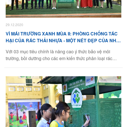
29.12.2020
VÌ MÁI TRƯỜNG XANH MÙA II: PHÒNG CHỐNG TÁC
HẠI CỦA RÁC THẢI NHỰA - MỘT NÉT ĐẸP CỦA NHI
ĐỒNG
Với 03 mục tiêu chính là nâng cao ý thức bảo vệ môi
trường, bồi dưỡng cho các em kiến thức phân loại rác
ngay tại nguồn; khuyến khích các em phát huy tinh thần
tương thân, tương ái, giúp đỡ bạn đồng trang lứa, chương
trình Vì Mái Trường Xanh mùa thứ hai đã chính thức được
khởi động,