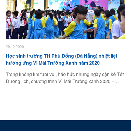
29.12.2020
Học sinh trường TH Phù Đổng (Đà Nẵng) nhiệt liệt
hưởng ứng Vì Mái Trường Xanh năm 2020
Trong không khí tươi vui, háo hức những ngày cận kề Tết
Dương lịch, chương trình Vì Mái Trường xanh 2020 –
2021 đã chính thức đươc phát động tại điểm trường Tiểu
học Phù Đổng, Quận Hải Châu, TP Đà Nẵng.