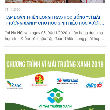
08.11.2020
TẬP ĐOÀN THIÊN LONG TRAO HỌC BỔNG “VÌ MÁI
TRƯỜNG XANH” CHO HỌC SINH HIẾU HỌC VƯỢT
KHÓ
Tại Hà Nội vào ngày 05, 06/11/2020, nhãn hàng dụng cụ
học sinh Điểm 10 thuộc Tập đoàn Thiên Long phối hợp
với Hội Đồng Đội Trung ương tổ chức lễ tổng kết chương
trình Vì Mái Trường Xanh 2019 - 2020 tại 10 điểm trường
Tiểu học và THCS trên địa bàn thành phố. Danh sách 10
điểm trường bao gồm: