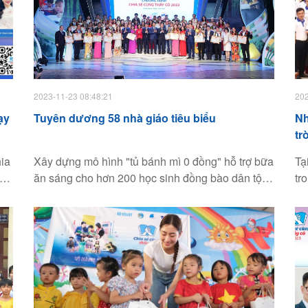
2023-11-23 08:48:21
202
ạy
Tuyên dương 58 nhà giáo tiêu biểu
Nh
tr
hia
Xây dựng mô hình "tủ bánh mì 0 đồng" hỗ trợ bữa
Tạ
 kể
ăn sáng cho hơn 200 học sinh đồng bào dân tộc
tr
thiểu số, vượt qua nghịch cảnh bản thân để theo
20
 ân
đuổi nghề giáo… là những câu chuyện cảm động
gi
trong Lễ tuyên dương 58 nhà giáo tiêu biểu.
tụ