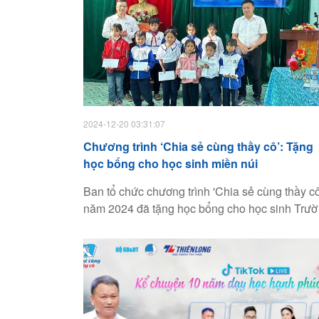
2024-12-20 03:31:07
Chương trình ‘Chia sẻ cùng thầy cô’: Tặng
học bổng cho học sinh miền núi
Ban tổ chức chương trình 'Chia sẻ cùng thầy cô
năm 2024 đã tặng học bổng cho học sinh Trư
tiểu học - THCS Lê Văn Tám (xã Đăk Pơ Pho,
H.Kông Chro, Gia Lai).