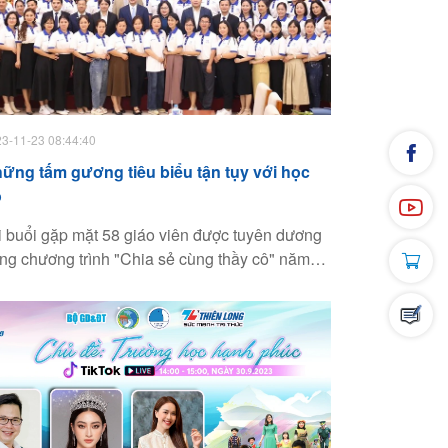
3-11-23 08:44:40
ững tấm gương tiêu biểu tận tụy với học
ò
i buổi gặp mặt 58 giáo viên được tuyên dương
ong chương trình "Chia sẻ cùng thầy cô" năm
23, Thứ trưởng Bộ GD-ĐT Ngô Thị Minh đánh
á các thầy cô là những tấm gương tiêu biểu tận
y với học trò.