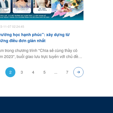
3-11-07 02:24:45
rường học hạnh phúc": xây dựng từ
ững điều đơn giản nhất
m trong chương trình "Chia sẻ cùng thầy cô
m 2023", buổi giao lưu trực tuyến với chủ đề
rường học hạnh phúc" hướng tới xây dựng ngôi
ường, từ học sinh, giáo viên đến phụ huynh đều
1
2
3
4
5
...
7
m thấy hạnh phúc và được yêu thương.