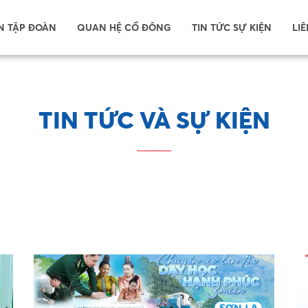
N TẬP ĐOÀN
QUAN HỆ CỔ ĐÔNG
TIN TỨC SỰ KIỆN
LIÊ
TIN TỨC VÀ SỰ KIỆN