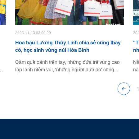
2023-11-13 03:00:29
202
Hoa hậu Lương Thùy Linh chia sẻ cùng thầy
"T
cô, học sinh vùng núi Hòa Bình
nh
Cầm quà bánh trên tay, những đứa trẻ vùng cao
Nằ
hức
lấp lánh niềm vui, 'những người đưa đò' cũng
nă
không giấu được hạnh phúc tham gia chương
"T
trình Chia sẻ cùng thầy cô với sự đồng hành của
tr
ản
đại sứ - hoa hậu Lương Thùy Linh.
cả