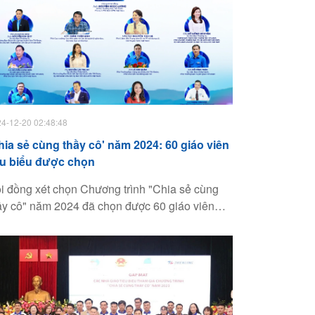
4-12-20 02:48:48
hia sẻ cùng thầy cô' năm 2024: 60 giáo viên
êu biểu được chọn
i đồng xét chọn Chương trình "Chia sẻ cùng
ầy cô" năm 2024 đã chọn được 60 giáo viên
êu biểu, xuất sắc trong 146 đề cử. Những tấm
ơng sáng trong ngành giáo dục được ghi nhận
i đóng góp quý báu. Sự kiện này khơi dậy lòng
u nghề trong giới trẻ, tạo động lực phát triển
áo dục.