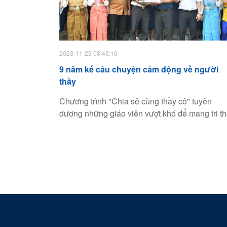
2023-11-23 08:43:16
9 năm kể câu chuyện cảm động về người
thầy
Chương trình "Chia sẻ cùng thầy cô" tuyên
dương những giáo viên vượt khó để mang tri t
đến các vùng sâu vùng xa cả nước. Mỗi năm,
chương trình không ngừng đổi mới để lan tỏa
những câu chuyện đẹp về người thầy, nhận ph
hồi tích cực từ xã hội.