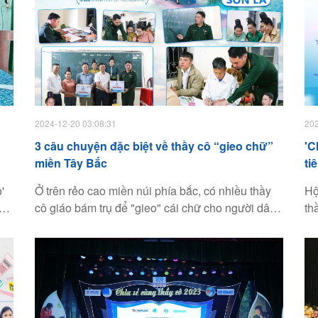
2024-12-20 03:08:31
202
3 câu chuyện đặc biệt về thầy cô “gieo chữ”
'C
miền Tây Bắc
ti
'
Ở trên rẻo cao miền núi phía bắc, có nhiều thầy
Hộ
ờng
cô giáo bám trụ để "gieo" cái chữ cho người dân
th
và học sinh. Các thầy cô mong mỏi học sinh tiếp
ti
nhận kiến thức để phát triển bản làng giàu đẹp.
gư
vớ
yê
gi