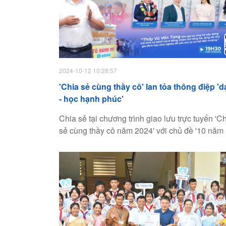
2024-10-12 10:28:57
'Chia sẻ cùng thầy cô' lan tỏa thông điệp 'd
- học hạnh phúc'
Chia sẻ tại chương trình giao lưu trực tuyến 'C
sẻ cùng thầy cô năm 2024' với chủ đề '10 năm
chuyện dạy học hạnh phúc', các đại biểu cho
rằng cần thêm các chương trình như này để tri
nhà giáo.