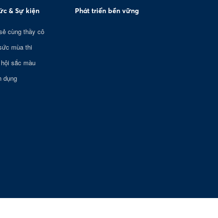
tức & Sự kiện
Phát triển bền vững
sẻ cùng thầy cô
sức mùa thi
 hội sắc màu
n dụng