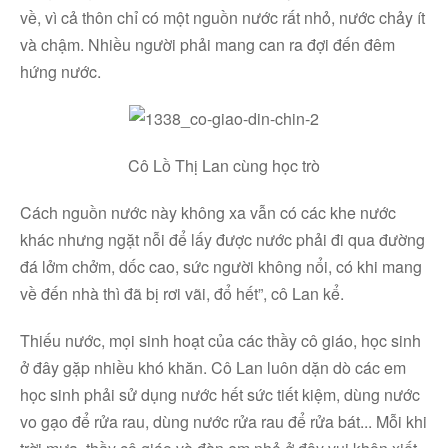
về, vì cả thôn chỉ có một nguồn nước rất nhỏ, nước chảy ít
và chậm. Nhiều người phải mang can ra đợi đến đêm
hứng nước.
Cô Lồ Thị Lan cùng học trò
Cách nguồn nước này không xa vẫn có các khe nước
khác nhưng ngặt nỗi để lấy được nước phải đi qua đường
đá lởm chởm, dốc cao, sức người không nổi, có khi mang
về đến nhà thì đã bị rơi vãi, đổ hết”, cô Lan kể.
Thiếu nước, mọi sinh hoạt của các thầy cô giáo, học sinh
ở đây gặp nhiều khó khăn. Cô Lan luôn dặn dò các em
học sinh phải sử dụng nước hết sức tiết kiệm, dùng nước
vo gạo để rửa rau, dùng nước rửa rau để rửa bát... Mỗi khi