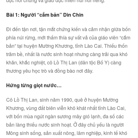
dục nói chung và giáo dục miền núi nói riêng.
Bài 1: Người “cắm bản” Dìn Chin
Đi đến tận nơi, tận mắt chứng kiến và cảm nhận giữa bốn
phía núi rừng, mới thấm thía sự vất vả của giáo viên “cắm
bản” tại huyện Mường Khương, tỉnh Lào Cai. Thiếu thốn
trăm bề, nhất là nước sinh hoạt nhưng càng trải qua khó
khăn, khắc nghiệt, cô Lồ Thị Lan (dân tộc Bố Y) càng
thương yêu học trò và đồng bào nơi đây.
Hứng từng giọt nước…
Cô Lồ Thị Lan, sinh năm 1990, quê ở huyện Mường
Khương, vùng đất biên viễn khô khát nhất tỉnh Lào Cai,
với bốn mùa ngút ngàn sương mây gió lạnh, đa số các
bản làng thiếu nước sinh hoạt. Ở đây chủ yếu là người
Mông sinh sống, sản xuất nông, lâm nghiệp, kinh tế khó