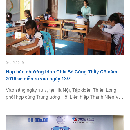
04.12.2019
Họp báo chương trình Chia Sẻ Cùng Thầy Cô năm
2016 sẽ diễn ra vào ngày 13/7
Vào sáng ngày 13.7, tại Hà Nội, Tập đoàn Thiên Long
phối hợp cùng Trung ương Hội Liên hiệp Thanh Niên Việt
Nam và Bộ Giáo dục sẽ tổ chức buổi họp báo giới thiệu
chương trình Chia Sẻ Cùng Thầy Cô năm 2016. Năm
nay, chương trình triển khai nhiều hoạt động hỗ trợ giáo
viên vùng biển đảo.