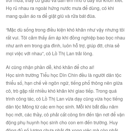
trời mưa, thầy cô giáo và đàn em nhỏ ở đây vui khôn xiết.
Họ rủ nhau ra ngoài hứng nước mưa để dùng, có khi
mang quần áo ra để giặt giũ và rửa bát đũa.
“Mặc dù sống trong điều kiện khó khăn như vậy nhưng tôi
rất vui. Tôi cảm thấy ấm áp khi đồng nghiệp bao bọc nhau
như anh em trong gia đình, luôn hỗ trợ, giúp đỡ, chia sẻ
mọi việc với nhau”, cô Lồ Thị Lan trải lòng.
Ai cũng nhận phần dễ, khó khăn để cho ai!
Học sinh trường Tiểu học Dìn Chin đều là người dân tộc
thiểu số, hạn chế về ngôn ngữ, tiếng phổ thông nên giữa
cô, trò gặp rất nhiều khó khăn khi giao tiếp. Trong quá
trình công tác, cô Lồ Thị Lan vừa dạy cũng vừa học tiếng
dân tộc Mông từ các em học sinh. Mỗi khi bắt đầu năm
học mới, các thầy, cô phải cất công tìm đến tận nơi để vận
động phụ huynh học sinh cho con em đến trường. Huy
động đủ số lượng chưa phải đã xong việc mà còn phải