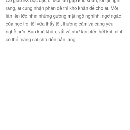
Cô giáo 9X bộc bạch: “Mỗi lần gặp khó khăn, tôi lại nghĩ
rằng, ai cũng nhận phần dễ thì khó khăn để cho ai. Mỗi
lần lên lớp nhìn những gương mặt ngộ nghĩnh, ngơ ngác
của học trò, tôi vừa thấy tội, thương cảm và càng yêu
nghề hơn. Bao khó khăn, vất vả như tan biến hết khi mình
có thể mang cái chữ đến bản làng.