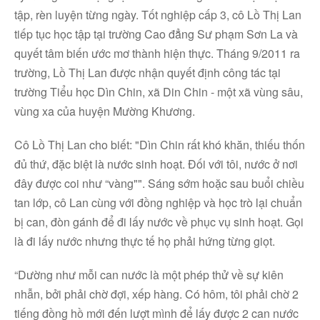
tập, rèn luyện từng ngày. Tốt nghiệp cấp 3, cô Lồ Thị Lan
tiếp tục học tập tại trường Cao đẳng Sư phạm Sơn La và
quyết tâm biến ước mơ thành hiện thực. Tháng 9/2011 ra
trường, Lồ Thị Lan được nhận quyết định công tác tại
trường Tiểu học Dìn Chin, xã Din Chin - một xã vùng sâu,
vùng xa của huyện Mường Khương.
Cô Lồ Thị Lan cho biết: "Dìn Chin rất khó khăn, thiếu thốn
đủ thứ, đặc biệt là nước sinh hoạt. Đối với tôi, nước ở nơi
đây được coi như “vàng"". Sáng sớm hoặc sau buổi chiều
tan lớp, cô Lan cùng với đồng nghiệp và học trò lại chuẩn
bị can, đòn gánh để đi lấy nước về phục vụ sinh hoạt. Gọi
là đi lấy nước nhưng thực tế họ phải hứng từng giọt.
“Dường như mỗi can nước là một phép thử về sự kiên
nhẫn, bởi phải chờ đợi, xếp hàng. Có hôm, tôi phải chờ 2
tiếng đồng hồ mới đến lượt mình để lấy được 2 can nước