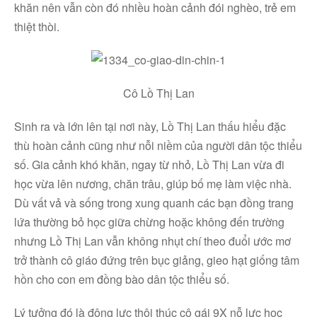
khăn nên vẫn còn đó nhiều hoàn cảnh đói nghèo, trẻ em
thiệt thòi.
Cô Lồ Thị Lan
Sinh ra và lớn lên tại nơi này, Lồ Thị Lan thấu hiểu đặc
thù hoàn cảnh cũng như nỗi niềm của người dân tộc thiểu
số. Gia cảnh khó khăn, ngay từ nhỏ, Lồ Thị Lan vừa đi
học vừa lên nương, chăn trâu, giúp bố mẹ làm việc nhà.
Dù vất vả và sống trong xung quanh các bạn đồng trang
lứa thường bỏ học giữa chừng hoặc không đến trường
nhưng Lồ Thị Lan vẫn không nhụt chí theo đuổi ước mơ
trở thành cô giáo đứng trên bục giảng, gieo hạt giống tâm
hồn cho con em đồng bào dân tộc thiểu số.
Lý tưởng đó là động lực thôi thúc cô gái 9X nỗ lực học