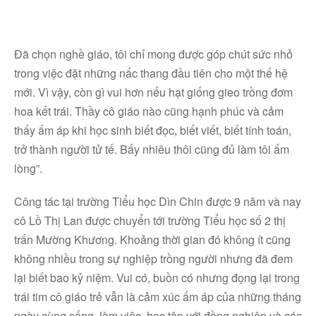
Đã chọn nghề giáo, tôi chỉ mong được góp chút sức nhỏ
trong việc đặt những nấc thang đầu tiên cho một thế hệ
mới. Vì vậy, còn gì vui hơn nếu hạt giống gieo trồng đơm
hoa kết trái. Thầy cô giáo nào cũng hạnh phúc và cảm
thấy ấm áp khi học sinh biết đọc, biết viết, biết tính toán,
trở thành người tử tế. Bấy nhiêu thôi cũng đủ làm tôi ấm
lòng”.
Công tác tại trường Tiểu học Dìn Chin được 9 năm và nay
cô Lồ Thị Lan được chuyển tới trường Tiểu học số 2 thị
trấn Mường Khương. Khoảng thời gian đó không ít cũng
không nhiều trong sự nghiệp trồng người nhưng đã đem
lại biết bao kỷ niệm. Vui có, buồn có nhưng đọng lại trong
trái tim cô giáo trẻ vẫn là cảm xúc ấm áp của những tháng
ngày cùng sống, làm việc, học tập với đồng nghiệp và các