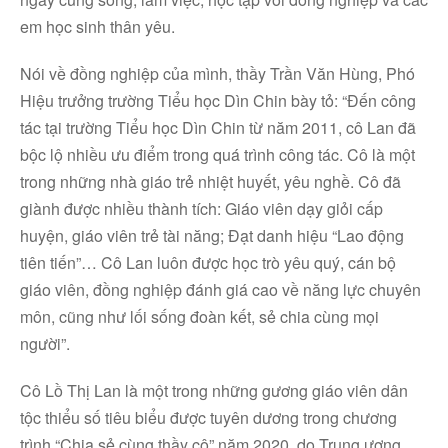
em học sinh thân yêu.
Nói về đồng nghiệp của mình, thầy Trần Văn Hùng, Phó
Hiệu trưởng trường Tiểu học Dìn Chin bày tỏ: “Đến công
tác tại trường Tiểu học Dìn Chin từ năm 2011, cô Lan đã
bộc lộ nhiều ưu điểm trong quá trình công tác. Cô là một
trong những nhà giáo trẻ nhiệt huyết, yêu nghề. Cô đã
giành được nhiều thành tích: Giáo viên dạy giỏi cấp
huyện, giáo viên trẻ tài năng; Đạt danh hiệu “Lao động
tiên tiến”… Cô Lan luôn được học trò yêu quý, cán bộ
giáo viên, đồng nghiệp đánh giá cao về năng lực chuyên
môn, cũng như lối sống đoàn kết, sẻ chia cùng mọi
người”.
Cô Lồ Thị Lan là một trong những gương giáo viên dân
Facebook
tộc thiểu số tiêu biểu được tuyên dương trong chương
trình “Chia sẻ cùng thầy cô” năm 2020, do Trung ương