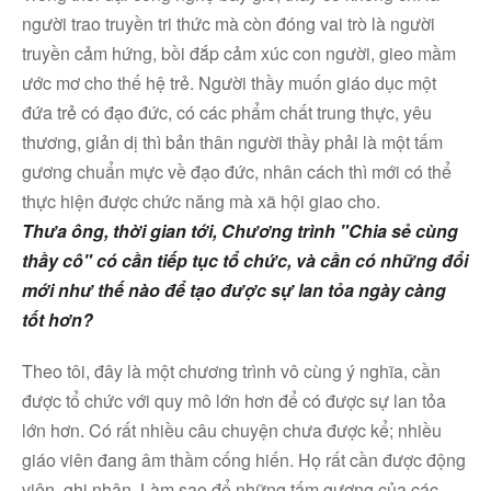
người trao truyền tri thức mà còn đóng vai trò là người
truyền cảm hứng, bồi đắp cảm xúc con người, gieo mầm
ước mơ cho thế hệ trẻ. Người thầy muốn giáo dục một
đứa trẻ có đạo đức, có các phẩm chất trung thực, yêu
thương, giản dị thì bản thân người thầy phải là một tấm
gương chuẩn mực về đạo đức, nhân cách thì mới có thể
thực hiện được chức năng mà xã hội giao cho.
Thưa ông, thời gian tới, Chương trình "Chia sẻ cùng
thầy cô" có cần tiếp tục tổ chức, và cần có những đổi
mới như thế nào để tạo được sự lan tỏa ngày càng
tốt hơn?
Theo tôi, đây là một chương trình vô cùng ý nghĩa, cần
được tổ chức với quy mô lớn hơn để có được sự lan tỏa
lớn hơn. Có rất nhiều câu chuyện chưa được kể; nhiều
giáo viên đang âm thầm cống hiến. Họ rất cần được động
viên, ghi nhận. Làm sao để những tấm gương của các