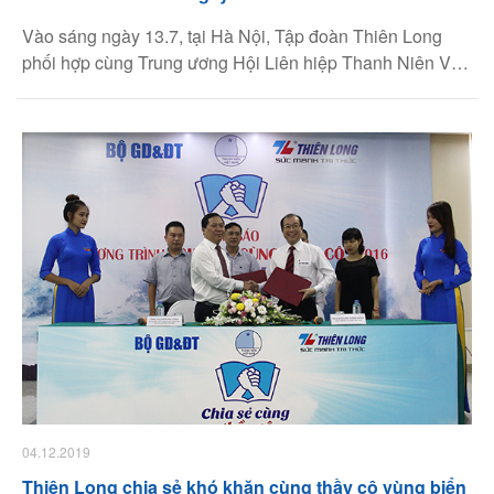
Vào sáng ngày 13.7, tại Hà Nội, Tập đoàn Thiên Long
phối hợp cùng Trung ương Hội Liên hiệp Thanh Niên Việt
Nam và Bộ Giáo dục sẽ tổ chức buổi họp báo giới thiệu
chương trình Chia Sẻ Cùng Thầy Cô năm 2016. Năm
nay, chương trình triển khai nhiều hoạt động hỗ trợ giáo
viên vùng biển đảo.
04.12.2019
Thiên Long chia sẻ khó khăn cùng thầy cô vùng biển