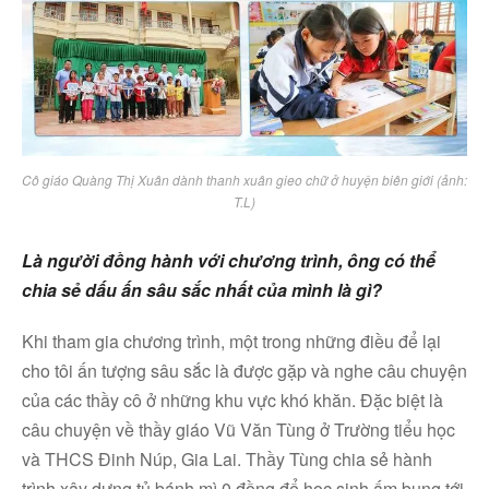
Cô giáo Quàng Thị Xuân dành thanh xuân gieo chữ ở huyện biên giới (ảnh:
T.L)
Là người đồng hành với chương trình, ông có thể
chia sẻ dấu ấn sâu sắc nhất của mình là gì?
Khi tham gia chương trình, một trong những điều để lại
cho tôi ấn tượng sâu sắc là được gặp và nghe câu chuyện
của các thầy cô ở những khu vực khó khăn. Đặc biệt là
câu chuyện về thầy giáo Vũ Văn Tùng ở Trường tiểu học
và THCS Đinh Núp, Gia Lai. Thầy Tùng chia sẻ hành
trình xây dựng tủ bánh mì 0 đồng để học sinh ấm bụng tới