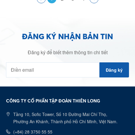
ĐĂNG KÝ NHẬN BẢN TIN
Đăng ký để biết thêm thông tin chi tiết
Đăng ký
CÔNG TY CỔ PHẦN TẬP ĐOÀN THIÊN LONG
Tầng 10, Sofic Tower, Số 10 Đường Mai Chí Thọ,
Phường An Khánh, Thành phố Hồ Chí Minh, Việt Nam.
(+84) 28 3750 55 55