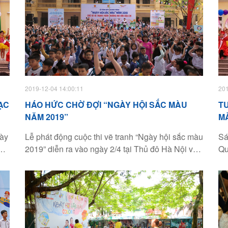
2019-12-04 14:00:11
201
ẠC
HÁO HỨC CHỜ ĐỢI “NGÀY HỘI SẮC MÀU
T
NĂM 2019”
MÀ
N
gày
Lễ phát động cuộc thi vẽ tranh “Ngày hội sắc màu
Sá
2019” diễn ra vào ngày 2/4 tại Thủ đô Hà Nội với
Qu
chủ đề “Vì một Việt Nam xanh”, nhằm khơi dậy
Lễ
ăng
tình yêu thiên nhiên, nhận thức về sự biến đổi khí
ch
Đội
hậu, đồng thời giúp các em thiếu nhi có khả năng
nư
ên
tư duy, sáng tạo nghệ thuật hội họa. Chương trình
sẽ được triển khai rộng rãi trên toàn quốc trong
àu
năm 2019 với nhiều hình thức phong phú, nhằm