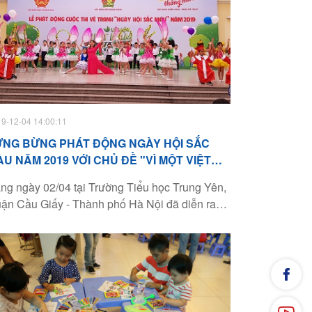
9-12-04 14:00:11
ƯNG BỪNG PHÁT ĐỘNG NGÀY HỘI SẮC
U NĂM 2019 VỚI CHỦ ĐỀ "VÌ MỘT VIỆT
AM XANH"
ng ngày 02/04 tại Trường Tiểu học Trung Yên,
ận Cầu Giấy - Thành phố Hà Nội đã diễn ra
 phát động Ngày Hội Sắc Màu năm 2019,
ương trình năm nay sẽ được triển khai khắp cả
ớc từ nay đến cuối năm 2019.