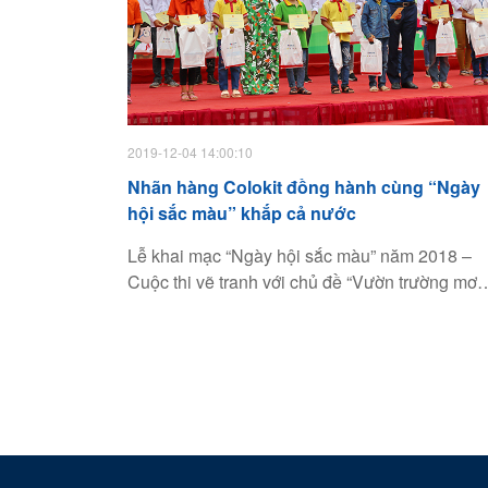
năm 2019 dành cho thiếu nhi với chủ đề“Vì mộ
Việt Nam xanh”.
2019-12-04 14:00:10
Nhãn hàng Colokit đồng hành cùng “Ngày
hội sắc màu” khắp cả nước
Lễ khai mạc “Ngày hội sắc màu” năm 2018 –
Cuộc thi vẽ tranh với chủ đề “Vườn trường mơ
ước của em” vừa được tổ chức tại Lạng Sơn, 
đầu cho chuỗi “Ngày hội sắc màu” sắp diễn ra
trên cả nước từ nay đến hết ngày 30/11/2018.