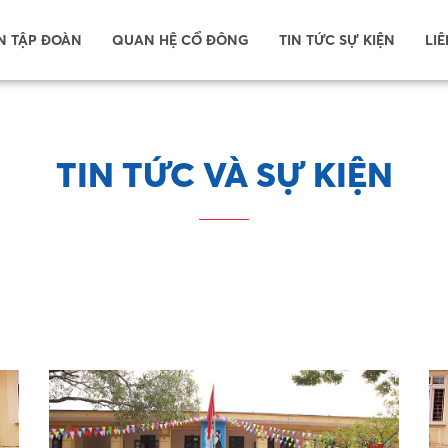
N TẬP ĐOÀN
QUAN HỆ CỔ ĐÔNG
TIN TỨC SỰ KIỆN
LIÊ
TIN TỨC VÀ SỰ KIỆN