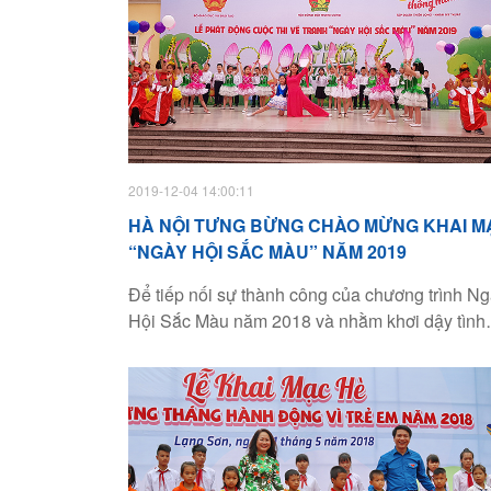
2019-12-04 14:00:11
HÀ NỘI TƯNG BỪNG CHÀO MỪNG KHAI M
“NGÀY HỘI SẮC MÀU” NĂM 2019
Để tiếp nối sự thành công của chương trình N
Hội Sắc Màu năm 2018 và nhằm khơi dậy tình
yêu thiên nhiên, nhận thức về sự biến đổi khí
hậu, đồng thời giúp các em thiếu nhi có khả n
tư duy, sáng tạo nghệ thuật hội họa, Hội đồng 
Trung ương cùng Bộ GD&ĐT và Tập đoàn Thi
Long, nhãn hàng mỹ thuật Colokit tiếp tục phối
hợp tổ chức cuộc thi vẽ tranh Ngày Hội Sắc M