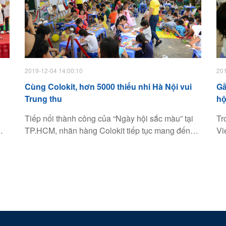
t
thu hút, tập hợp được đông đảo thiếu nhi tham
gia, đồng thời đảm bảo tính thiết thực, hiệu quả
và tiết kiệm
2019-12-04 14:00:10
201
Cùng Colokit, hơn 5000 thiếu nhi Hà Nội vui
Gầ
Trung thu
hộ
Tiếp nối thành công của “Ngày hội sắc màu” tại
Tr
TP.HCM, nhãn hàng Colokit tiếp tục mang đến
Vi
mở
một không sáng tạo bổ ích cho thiếu nhi Hà Nội
50
nhân dịp Trung thu.
hộ
đo