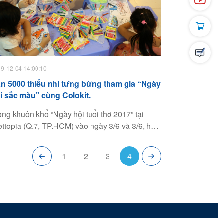
9-12-04 14:00:10
n 5000 thiếu nhi tưng bừng tham gia “Ngày
i sắc màu” cùng Colokit.
ong khuôn khổ “Ngày hội tuổi thơ 2017” tại
ettopia (Q.7, TP.HCM) vào ngày 3/6 và 3/6, hơn
00 các em nhỏ đã say sưa sáng tạo tại "Ngày
i sắc màu" do nhãn hàng Colokit thuộc Tập
1
2
3
4
àn Thiên Long tổ chức.