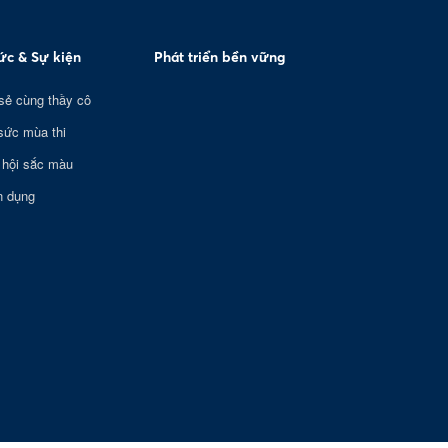
tức & Sự kiện
Phát triển bền vững
sẻ cùng thầy cô
sức mùa thi
 hội sắc màu
n dụng