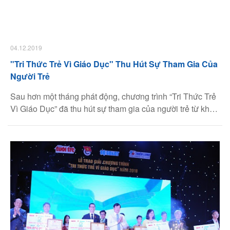
04.12.2019
"Tri Thức Trẻ Vì Giáo Dục" Thu Hút Sự Tham Gia Của
Người Trẻ
Sau hơn một tháng phát động, chương trình “Tri Thức Trẻ
Vì Giáo Dục” đã thu hút sự tham gia của người trẻ từ khắp
mọi miền đất nước. Mỗi bài dự thi đề cập đến một vấn đề
giáo dục khác nhau với cách thức trình bày riêng nhưng
đều gặp nhau ở nỗi niềm trăn trở và khát khao cống hiến
cho giáo dục của trí thức trẻ Việt Nam.