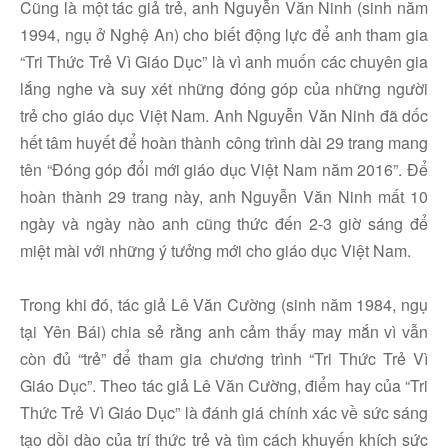
Cũng là một tác giả trẻ, anh Nguyễn Văn Ninh (sinh năm
1994, ngụ ở Nghệ An) cho biết động lực để anh tham gia
“Tri Thức Trẻ Vì Giáo Dục” là vì anh muốn các chuyên gia
lắng nghe và suy xét những đóng góp của những người
trẻ cho giáo dục Việt Nam. Anh Nguyễn Văn Ninh đã dốc
hết tâm huyết để hoàn thành công trình dài 29 trang mang
tên “Đóng góp đổi mới giáo dục Việt Nam năm 2016”. Để
hoàn thành 29 trang này, anh Nguyễn Văn Ninh mất 10
ngày và ngày nào anh cũng thức đến 2-3 giờ sáng để
miệt mài với những ý tưởng mới cho giáo dục Việt Nam.
Trong khi đó, tác giả Lê Văn Cường (sinh năm 1984, ngụ
tại Yên Bái) chia sẻ rằng anh cảm thấy may mắn vì vẫn
còn đủ “trẻ” để tham gia chương trình “Tri Thức Trẻ Vì
Giáo Dục”. Theo tác giả Lê Văn Cường, điểm hay của “Tri
Thức Trẻ Vì Giáo Dục” là đánh giá chính xác về sức sáng
tạo dồi dào của trí thức trẻ và tìm cách khuyến khích sức