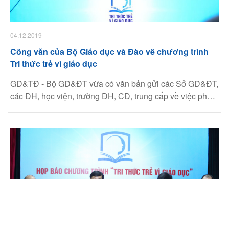
04.12.2019
Công văn của Bộ Giáo dục và Đào về chương trình
Tri thức trẻ vì giáo dục
GD&TĐ - Bộ GD&ĐT vừa có văn bản gửi các Sở GD&ĐT,
các ĐH, học viện, trường ĐH, CĐ, trung cấp về việc phối
hợp tổ chức chương trình “Tri thức trẻ vì giáo dục”.