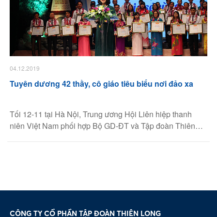
04.12.2019
​Tuyên dương 42 thầy, cô giáo tiêu biểu nơi đảo xa
Tối 12-11 tại Hà Nội, Trung ương Hội Liên hiệp thanh
niên Việt Nam phối hợp Bộ GD-ĐT và Tập đoàn Thiên
Long tổ chức lễ tuyên dương 42 thầy, cô giáo tiêu biểu
đang công tác tại các huyện, xã đảo.
CÔNG TY CỔ PHẦN TẬP ĐOÀN THIÊN LONG