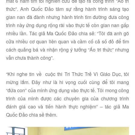
mất 6 năm tìm tòi nghiên cứu để tạo ra công trình “Áo tri
thức”. Anh Quốc Đảo tâm sự rằng hành trình sáng tạo
gian nan đã đành nhưng hành trình tìm đường đưa công
trình này ứng dụng rộng rãi vào thực tế còn gian nan gấp
nhiều lần. Tác giả Ma Quốc Đảo chia sẻ: “Tôi đã anh gõ
cửa nhiều cơ quan liên quan và cầm cố cả số đỏ để tìm
cách quảng bá và nhận rộng ý tưởng “Áo tri thức” nhưng
vẫn chưa thành công”.
“Khi nghe tin về cuộc thi Tri Thức Trẻ Vì Giáo Dục, tôi
mừng lắm. Đây như là hi vọng cuối cùng để tôi mang
“đứa con” của mình ứng dụng vào thực tế. Tôi mong công
trình của mình được các chuyên gia của chương trình
đánh giá cao và tiến hành thực nghiệm” – tác giả Ma
Quốc Đảo chia sẻ thêm.