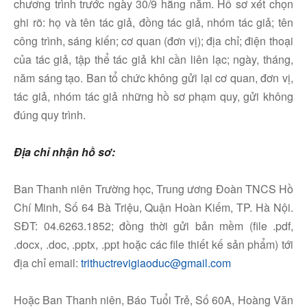
chương trình trước ngày 30/9 hằng năm. Hồ sơ xét chọn
ghi rõ: họ và tên tác giả, đồng tác giả, nhóm tác giả; tên
công trình, sáng kiến; cơ quan (đơn vị); địa chỉ; điện thoại
của tác giả, tập thể tác giả khi cần liên lạc; ngày, tháng,
năm sáng tạo. Ban tổ chức không gửi lại cơ quan, đơn vị,
tác giả, nhóm tác giả những hồ sơ phạm quy, gửi không
đúng quy trình.
Địa chỉ nhận hồ sơ:
Ban Thanh niên Trường học, Trung ương Đoàn TNCS Hồ
Chí Minh, Số 64 Bà Triệu, Quận Hoàn Kiếm, TP. Hà Nội.
SĐT: 04.6263.1852; đồng thời gửi bản mềm (file .pdf,
.docx, .doc, .pptx, .ppt hoặc các file thiết kế sản phẩm) tới
địa chỉ email:
trithuctrevigiaoduc@gmail.com
Hoặc Ban Thanh niên, Báo Tuổi Trẻ, Số 60A, Hoàng Văn