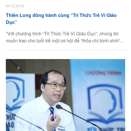
04.12.2019
Thiên Long đồng hành cùng “Tri Thức Trẻ Vì Giáo
Dục”
“Với chương trình “Tri Thức Trẻ Vì Giáo Dục”, chúng tôi
muốn trao cho tuổi trẻ một cơ hội để “thỏa chí bình sinh”
và thể hiện tài năng, sự cống hiến. Tri thức không có tuổi.
Tuy nhiên, chúng tôi muốn tập trung nhắm đến những tri
thức trẻ” – Đó là chia sẻ của tiến sĩ Võ Văn Thành Nghĩa
– Tổng Giám đốc Tập đoàn Thiên Long tại buổi Họp báo
giới thiệu chương trình “Tri Thức Trẻ Vì Giáo Dục” diễn ra
vào ngày 28/4 tại Hà Nội.