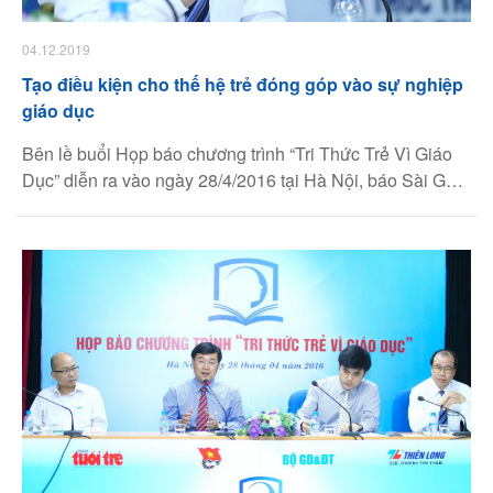
04.12.2019
Tạo điều kiện cho thế hệ trẻ đóng góp vào sự nghiệp
giáo dục
Bên lề buổi Họp báo chương trình “Tri Thức Trẻ Vì Giáo
Dục” diễn ra vào ngày 28/4/2016 tại Hà Nội, báo Sài Gòn
Giải Phóng có cuộc trao đổi với tiến sĩ Võ Văn Thành
Nghĩa – Tổng Giám đốc Tập đoàn Thiên Long về những
kỳ vọng của ông đối với tri thức trẻ và tinh thần “vượt khó”
của Thiên Long khi theo đuổi con đường “vì sự phát triển
của giáo dục”.