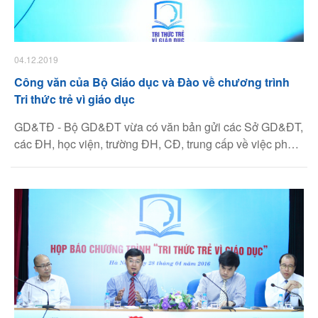
04.12.2019
Công văn của Bộ Giáo dục và Đào về chương trình
Tri thức trẻ vì giáo dục
GD&TĐ - Bộ GD&ĐT vừa có văn bản gửi các Sở GD&ĐT,
các ĐH, học viện, trường ĐH, CĐ, trung cấp về việc phối
hợp tổ chức chương trình “Tri thức trẻ vì giáo dục”.