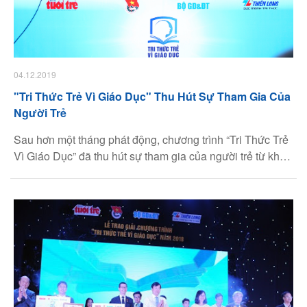
04.12.2019
"Tri Thức Trẻ Vì Giáo Dục" Thu Hút Sự Tham Gia Của
Người Trẻ
Sau hơn một tháng phát động, chương trình “Tri Thức Trẻ
Vì Giáo Dục” đã thu hút sự tham gia của người trẻ từ khắp
mọi miền đất nước. Mỗi bài dự thi đề cập đến một vấn đề
giáo dục khác nhau với cách thức trình bày riêng nhưng
đều gặp nhau ở nỗi niềm trăn trở và khát khao cống hiến
cho giáo dục của trí thức trẻ Việt Nam.