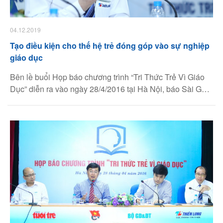
04.12.2019
Tạo điều kiện cho thế hệ trẻ đóng góp vào sự nghiệp
giáo dục
Bên lề buổi Họp báo chương trình “Tri Thức Trẻ Vì Giáo
Dục” diễn ra vào ngày 28/4/2016 tại Hà Nội, báo Sài Gòn
Giải Phóng có cuộc trao đổi với tiến sĩ Võ Văn Thành
Nghĩa – Tổng Giám đốc Tập đoàn Thiên Long về những
kỳ vọng của ông đối với tri thức trẻ và tinh thần “vượt khó”
của Thiên Long khi theo đuổi con đường “vì sự phát triển
của giáo dục”.