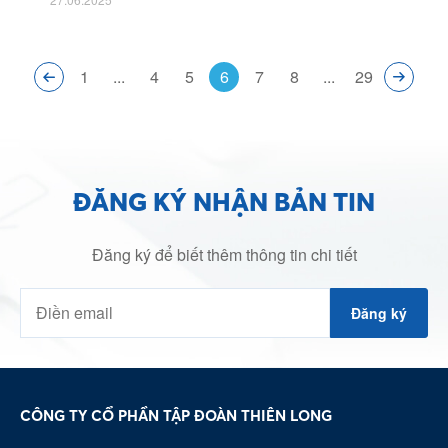
1
...
4
5
6
7
8
...
29
ĐĂNG KÝ NHẬN BẢN TIN
Đăng ký để biết thêm thông tin chi tiết
Đăng ký
CÔNG TY CỔ PHẦN TẬP ĐOÀN THIÊN LONG