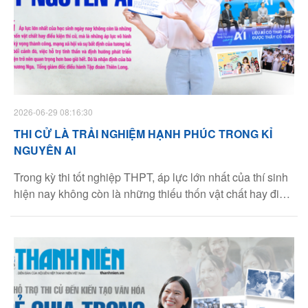
2026-06-29 08:16:30
THI CỬ LÀ TRẢI NGHIỆM HẠNH PHÚC TRONG KỈ
NGUYÊN AI
Trong kỳ thi tốt nghiệp THPT, áp lực lớn nhất của thí sinh
hiện nay không còn là những thiếu thốn vật chất hay điều
kiện thi cử, mà là những áp lực vô hình đến từ kỳ vọng
thành công, mạng xã hội và tương lai. Trong bối cảnh đó,
việc hỗ trợ tinh thần và định hướng phát triển toàn diện
trong kỳ thi tốt nghiệp THPT trở nên quan trọng hơn bao
giờ hết. Đó là nhận định của bà Trần Phương Nga, Tổng
giám đốc điều hành Tập đoàn Thiên Long.