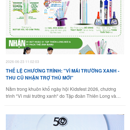
2026-06-23 11:02:03
THỂ LỆ CHƯƠNG TRÌNH: "VÌ MÁI TRƯỜNG XANH -
THU CŨ NHẬN TRỢ THỦ MỚI"
Nằm trong khuôn khổ ngày hội Kidsfest 2026, chương
trình "Vì mái trường xanh" do Tập đoàn Thiên Long và
Nhà thiếu nhi thành phố Hồ Chí Minh tổ chức, cùng sự
đồng hành của Công ty Bamu hứa hẹn mang đến một sự
kiện vô cùng ý nghĩa và bùng nổ!