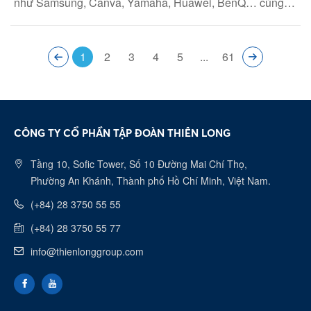
như Samsung, Canva, Yamaha, Huawei, BenQ… cùng
hội tụ tại Education Vietnam 2026, diễn ra từ ngày 06–
08/05/2026 tại SECC, TPHCM. Sự kiện quy tụ các đơn vị
giáo dục uy tín và những giải pháp công nghệ tiên phong,
1
2
3
4
5
...
61
mang đến bức tranh toàn diện về tương lai giáo dục trong
kỷ nguyên số.
CÔNG TY CỔ PHẦN TẬP ĐOÀN THIÊN LONG
Tầng 10, Sofic Tower, Số 10 Đường Mai Chí Thọ,
Phường An Khánh, Thành phố Hồ Chí Minh, Việt Nam.
(+84) 28 3750 55 55
(+84) 28 3750 55 77
info@thienlonggroup.com