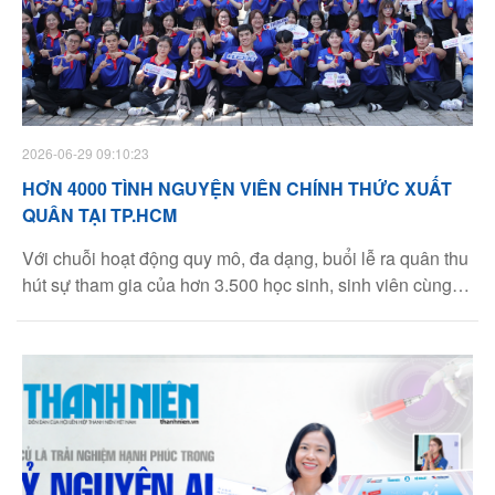
2026-06-29 09:10:23
HƠN 4000 TÌNH NGUYỆN VIÊN CHÍNH THỨC XUẤT
QUÂN TẠI TP.HCM
Với chuỗi hoạt động quy mô, đa dạng, buổi lễ ra quân thu
hút sự tham gia của hơn 3.500 học sinh, sinh viên cùng
hơn 30 tình nguyện viên nội bộ của nhà Thiên Long
chung tay lan tỏa tinh thần màu áo xanh nhiệt huyết và
sẵn sàng tiếp sức cho các sĩ tử trước kỳ thi quan trọng.