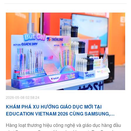
cùng Hội thi Đình Trạng Nguyên Tiếng Việt năm học
2025 - 2026 với chủ đề Vun gốc Tiếng Việt - Dưỡng mạch
hiền tài - Viết tiếp tương lai.
2026-05-08 02:58:24
KHÁM PHÁ XU HƯỚNG GIÁO DỤC MỚI TẠI
EDUCATION VIETNAM 2026 CÙNG SAMSUNG,
THIÊN LONG, CANVA, YAMAHA…
Hàng loạt thương hiệu công nghệ và giáo dục hàng đầu