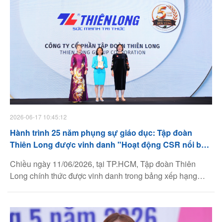
2026-06-17 10:45:12
Hành trình 25 năm phụng sự giáo dục: Tập đoàn
Thiên Long được vinh danh "Hoạt động CSR nổi bật"
tại TOP50 CSA 2026
Chiều ngày 11/06/2026, tại TP.HCM, Tập đoàn Thiên
Long chính thức được vinh danh trong bảng xếp hạng
TOP50 Doanh nghiệp Phát triển Bền vững Tiêu biểu Việt
Nam 2026 (TOP50 CSA). Sự ghi nhận ở hạng mục “Hoạt
động CSR nổi bật” là minh chứng rõ nét cho tính nhất