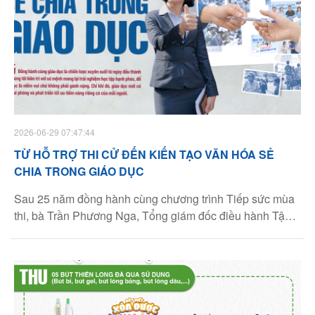
2026-06-29 07:47:44
TỪ HỖ TRỢ THI CỬ ĐẾN KIẾN TẠO VĂN HÓA SẺ
CHIA TRONG GIÁO DỤC
Sau 25 năm đồng hành cùng chương trình Tiếp sức mùa
thi, bà Trần Phương Nga, Tổng giám đốc điều hành Tập
đoàn Thiên Long, cho rằng giá trị lớn nhất mà chương
trình tạo ra không nằm ở những con số hỗ trợ, mà ở việc
góp phần hình thành một văn hóa sẻ chia trong giáo dục,
biến kỳ thi vốn nhiều áp lực thành hành trình có sự đồng
hành của cả cộng đồng.