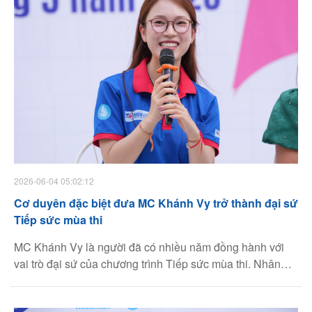
quán và cam kết bền bỉ của thương hiệu trong việc lấy
giáo dục làm trọng tâm cho chiến lược phát triển bền
vững.
Facebook
Youtube
Linkedin
2026-06-04 05:02:12
Cơ duyên đặc biệt đưa MC Khánh Vy trở thành đại sứ
Tiếp sức mùa thi
MC Khánh Vy là người đã có nhiều năm đồng hành với
vai trò đại sứ của chương trình Tiếp sức mùa thi. Nhân
dịp chương trình bước sang năm thứ 25, PV Thanh Niên
đã có cuộc trò chuyện với Khánh Vy về hành trình ý nghĩa