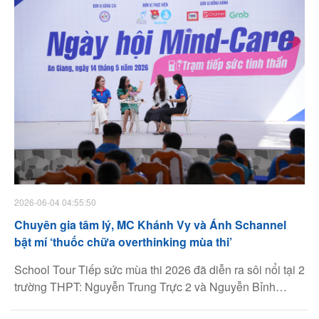
này.
2026-06-04 04:55:50
Chuyên gia tâm lý, MC Khánh Vy và Ánh Schannel
bật mí ‘thuốc chữa overthinking mùa thi’
School Tour Tiếp sức mùa thi 2026 đã diễn ra sôi nổi tại 2
trường THPT: Nguyễn Trung Trực 2 và Nguyễn Bỉnh
Khiêm (tỉnh An Giang), thu hút sự tham gia của hơn 2.700