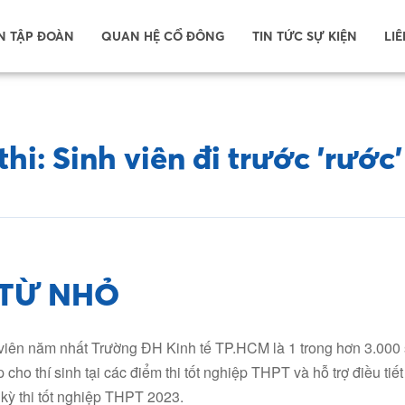
N TẬP ĐOÀN
QUAN HỆ CỔ ĐÔNG
TIN TỨC SỰ KIỆN
LIÊ
hi: Sinh viên đi trước 'rước' 
TỪ NHỎ
 viên năm nhất Trường ĐH Kinh tế TP.HCM là 1 trong hơn 3.000 
p cho thí sinh tại các điểm thi tốt nghiệp THPT và hỗ trợ điều tiết
 kỳ thi tốt nghiệp THPT 2023.