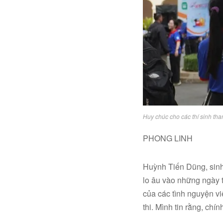
Huy chúc cho các thí sinh tha
PHONG LINH
Huỳnh Tiến Dũng, sinh
lo âu vào những ngày 
của các tình nguyện v
thi. Mình tin rằng, chí