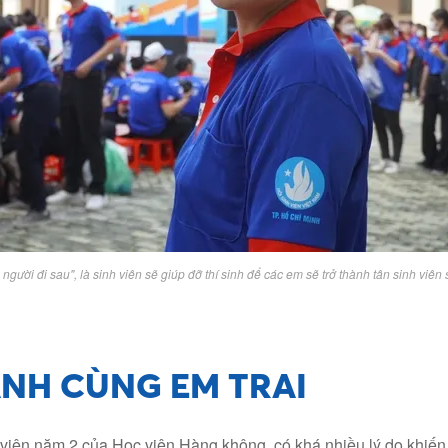
người đi sau", là sinh viên sẽ giúp đỡ thí sinh để các em sẽ trở thành tân sinh viên 
NH CÙNG EM TRAI
 viên năm 2 của Học viện Hàng không, có khá nhiều lý do khiế