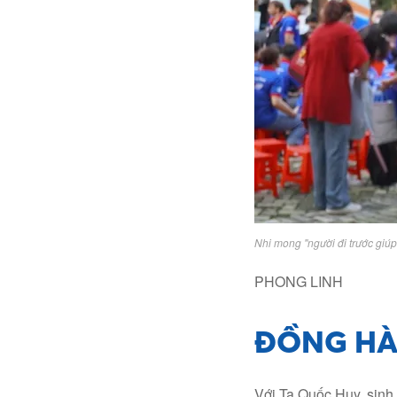
Nhi mong "người đi trước giúp 
PHONG LINH
ĐỒNG HÀ
Với Tạ Quốc Huy, sinh