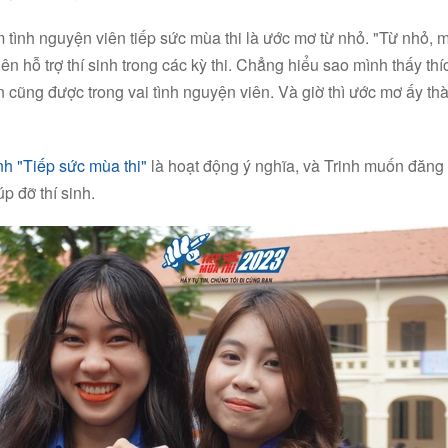
m tình nguyện viên tiếp sức mùa thi là ước mơ từ nhỏ. "Từ nhỏ, 
iên hỗ trợ thí sinh trong các kỳ thi. Chẳng hiểu sao mình thấy t
n cũng được trong vai tình nguyện viên. Và giờ thì ước mơ ấy thà
nh "Tiếp sức mùa thi"
là hoạt động ý nghĩa, và Trinh muốn đăng
p đỡ thí sinh.