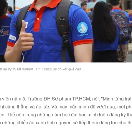
m dự kỳ thi tốt nghiệp THPT 2023 sẽ có kết quả cao
 viên năm 3, Trường ĐH Sư phạm TP.HCM, nói: "Mình từng trải
thi căng thẳng và áp lực. Và may mắn mình đã vượt qua, một ph
iên. Thế nên trong những năm học đại học mình luôn đăng ký th
nh những chiếc áo xanh tình nguyện sẽ tiếp thêm động lực cho thí