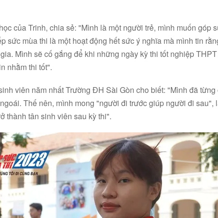
ọc của Trinh, chia sẻ: "Mình là một người trẻ, mình muốn góp 
p sức mùa thi là một hoạt động hết sức ý nghĩa mà mình tin rằn
ia. Mình sẽ cố gắng để khi những ngày kỳ thi tốt nghiệp THPT 
in nhằm thi tốt".
inh viên năm nhất Trường ĐH Sài Gòn cho biết: "Mình đã từng 
ngoái. Thế nên, mình mong "người đi trước giúp người đi sau", l
rở thành tân sinh viên sau kỳ thi".