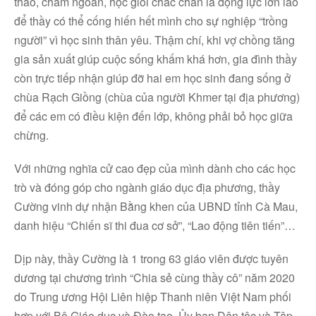
thảo, chăm ngoan, học giỏi chắc chắn là động lực lớn lao
để thầy có thể cống hiến hết mình cho sự nghiệp “trồng
người” vì học sinh thân yêu. Thậm chí, khi vợ chồng tăng
gia sản xuất giúp cuộc sống khấm khá hơn, gia đình thầy
còn trực tiếp nhận giúp đỡ hai em học sinh đang sống ở
chùa Rạch Giồng (chùa của người Khmer tại địa phương)
để các em có điều kiện đến lớp, không phải bỏ học giữa
chừng.
Với những nghĩa cử cao đẹp của mình dành cho các học
trò và đóng góp cho ngành giáo dục địa phương, thầy
Cường vinh dự nhận Bằng khen của UBND tỉnh Cà Mau,
danh hiệu “Chiến sĩ thi đua cơ sở”, “Lao động tiên tiến”…
Dịp này, thầy Cường là 1 trong 63 giáo viên được tuyên
dương tại chương trình “Chia sẻ cùng thầy cô” năm 2020
do Trung ương Hội Liên hiệp Thanh niên Việt Nam phối
hợp với Bộ Giáo dục và Đào tạo, Ủy ban Dân tộc và Tập