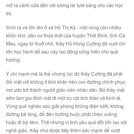
mở ra cánh cửa đến với tương lai tươi sáng cho các học
trò.
Sinh ra và lớn lên ở xã Hồ Thị Kỷ - một vùng còn nhiều
khốn khó, dân cư thưa thớt của huyện Thới Bình, tỉnh Cà
Mau, ngay từ thuở nhỏ, thầy Hồ Hùng Cường đã nuôi chí
lớn học hành để sau này lao động cống hiến cho quê
hương.
Ý chí mạnh mẽ là thế nhưng lúc đó thầy Cường đã phải
đối mặt với không ít khó khăn trên con đường chinh phục
mơ ước trở thành người giáo viên nhân dân. Bố thầy mất
sớm làm gia đình mất đi một trụ cột tinh thần và kinh tế.
Vùng quê nghèo sau giải phóng không điện lưới, không
đường bê tông, để đến trường buộc phải chèo xuồng
hoặc đi bộ 4km. Thế nhưng vì tình yêu quá đỗi lớn lao với
nghề giáo, thầy như được tiếp thêm sức mạnh để vượt