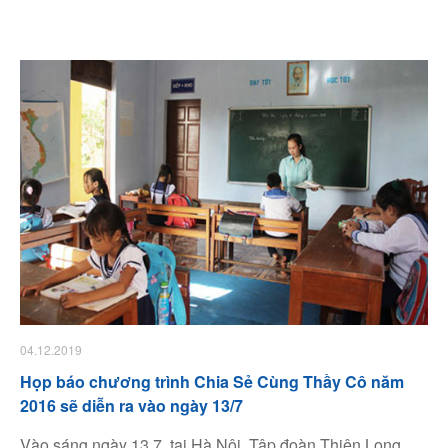
Facebook
Youtube
Linkedin
04.12.2019
Họp báo chương trình Chia Sẻ Cùng Thầy Cô năm
2016 sẽ diễn ra vào ngày 13/7
Vào sáng ngày 13.7, tại Hà Nội, Tập đoàn Thiên Long