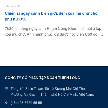
04.12.2019
Chiến sĩ ngày canh biên giới, đêm xóa mù chữ cho
phụ nữ U50
7h30 tối hàng ngày, anh Phạm Công Khanh có mặt ở lớp
xóa mù chữ. Anh hạnh phúc khi được học viên U50 gọi là
‘thầy giáo biên phòng’.
CÔNG TY CỔ PHẦN TẬP ĐOÀN THIÊN LONG
Tầng 10, Sofic Tower, Số 10 Đường Mai Chí Thọ,
Phường An Khánh, Thành phố Hồ Chí Minh, Việt Nam.
(+84) 28 3750 55 55