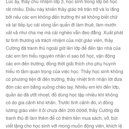
Lúc ấy, thầy chủ nhiệm lớp 3, học sinh trong lớp bỏ học
rất nhiều. Điều này khiến thầy giáo trẻ trăn trở và lo lắng
bởi nếu các em không đến trường thì sẽ không biết chữ
và lại tiếp tục cái vòng lẩn quẩn đi làm thuê, làm mướn
vất vả như cha mẹ mà cái nghèo vẫn đeo đẳng. Xuất phát
từ tình thương và trách nhiệm của một giáo viên, thầy
Cường đã tranh thủ ngoài giờ lên lớp để đến tận nhà của
các em tìm hiểu nguyên nhân vì sao bỏ học, vận động
các em đến trường, đồng thời giải thích cho phụ huynh
hiểu rõ tầm quan trọng của việc học. Thấy học sinh không
có phương tiện đi đến trường, thầy nhiệt tình nhận lời đưa
đón các em bằng xuồng chèo tay. Nhiều em khi đến lớp,
quần áo đã ướt nhoẹt, đồ dùng học tập nhiều khi không
có do gia cảnh khó khăn. Trước tình cảnh đó, vì đồng
lương giáo viên ít ỏi chưa đến 200.000đ, thầy Cường đã
tranh thủ đi làm thêm để có thêm tiền mua sách, vở, bút
viết tặng cho học sinh với mong muốn động viên, khích lệ