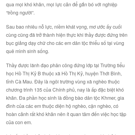
qua mọi khó khăn, mọi lực cản để gắn bó với nghiệp
“trồng người”.
Sau bao nhiêu nỗ lực, niềm khát vọng, mơ ước ấy cuối
cùng cũng đã trở thành hiện thực khi thầy được đứng trên
bục giảng dạy chữ cho các em dân tộc thiểu số tại vùng
quê mình sinh sống.
Thầy được lãnh đạo phân công đứng lớp tại Trường tiểu
học Hồ Thị Kỷ B thuộc xã Hồ Thị Kỷ, huyện Thới Bình,
tỉnh Cà Mau. Đây là ngôi trường vùng xã nghèo thuộc
chương trình 135 của Chính phủ, nay là ấp đặc biệt khó
khăn. Đa phần học sinh là đồng bào dân tộc Khmer, gia
đình của các em thuộc diện hộ nghèo, cận nghèo, có
hoàn cảnh rất khó khăn nên ít quan tâm đến việc học tập
của con em.