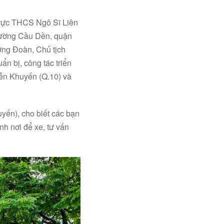
 trực THCS Ngô Sĩ Liên
hường Cầu Dền, quận
ơng Đoàn, Chủ tịch
n bị, công tác triển
yễn Khuyến (Q.10) và
ến), cho biết các bạn
nh nơi để xe, tư vấn