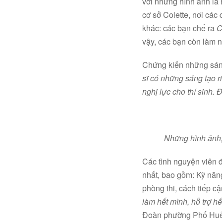
với những hình ảnh là 
cơ sở Colette, nơi cá
khác: các bạn chế ra
C
vậy, các bạn còn làm n
Chứng kiến những sáng 
sĩ có những sáng tạo r
nghị lực cho thí sinh. Đ
Những hình ảnh,
Các tình nguyện viên đ
nhất, bao gồm: Kỹ năng
phòng thi, cách tiếp cận
làm hết mình, hỗ trợ hế
Đoàn phường Phố Huế, 