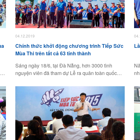
04.12.2019
04.
ùa
Chính thức khởi động chương trình Tiếp Sức
Lầ
Mùa Thi trên tất cả 63 tỉnh thành
g
Sáng ngày 18/6, tại Đà Nẵng, hơn 3000 tình
Nă
nguyện viên đã tham dự Lễ ra quân toàn quốc
nh
chương trình Tiếp Sức Mùa Thi 2016. Đây là năm
Để
thứ 15 Tiếp Sức Mùa Thi được tổ chức với nhiều
tr
ể
thay đổi mới. Tập đoàn Thiên Long tiếp tục đồng
th
ung
hành cùng chương trình ý nghĩa này.