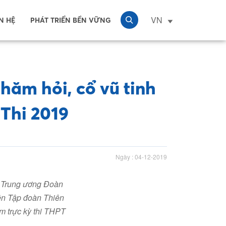
VN
N HỆ
PHÁT TRIỂN BỀN VỮNG
hăm hỏi, cổ vũ tinh
 Thi 2019
Ngày : 04-12-2019
 Trung ương Đoàn
iện Tập đoàn Thiên
m trực kỳ thi THPT