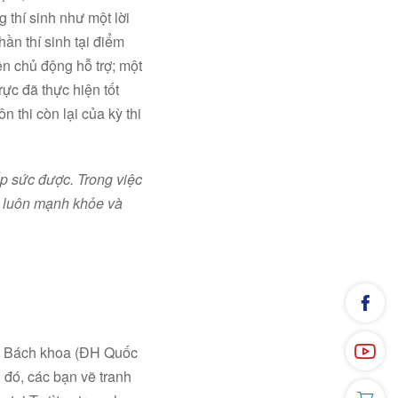
g thí sinh như một lời
hần thí sinh tại điểm
ện chủ động hỗ trợ; một
ực đã thực hiện tốt
 thi còn lại của kỳ thi
ếp sức được. Trong việc
n luôn mạnh khỏe và
H Bách khoa (ĐH Quốc
 đó, các bạn vẽ tranh