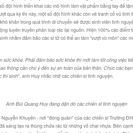
t số đội hình triển khai các mô hình làm vật phẩm bằng tay để tặn
ợt qua kỳ thi này, một số đội hình khác còn vẽ tranh cổ vũ tinh t
p khó khăn trong quá trình di chuyển sẽ được sinh viên tình nguy
ộng tuyên truyền phân loại rác tại nguồn. Hiện 100% các điểm tr
 sinh nhằm đảm bảo các sĩ tử có thể an tâm “vượt vũ môn” các môn
 sức khỏe. Phải đảm bảo sức khỏe thì mới làm tốt công việc ti
iao thông cần chú ý đến sự an toàn của bản thân. Chúc các bạ
c thí sinh
", anh Huy nhắc nhở các chiến sĩ tình nguyện.
Anh Bùi Quang Huy đang dặn dò các chiến sĩ tình nguyện
 Nguyễn Khuyến - nơi "đóng quân" của các chiến sĩ Trường Đ
đã sáng tạo ra thùng chứa rác từ những vỏ chai nhựa. Bên cạnh