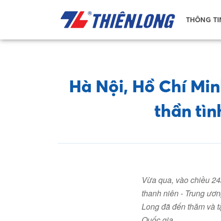
THÔNG TI
Hà Nội, Hồ Chí Min
thần tìn
Vừa qua, vào chiều 24/
thanh niên - Trung ươ
Long đã đến thăm và tặ
Quốc gia.