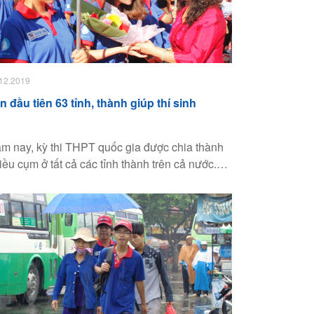
12.2019
n đầu tiên 63 tỉnh, thành giúp thí sinh
m nay, kỳ thi THPT quốc gia được chia thành
iều cụm ở tất cả các tỉnh thành trên cả nước.
 phù hợp với sự thay đổi của kỳ thi, chương
ình Tiếp sức mùa thi được tổ chức tại 63/63 tỉnh,
ành.