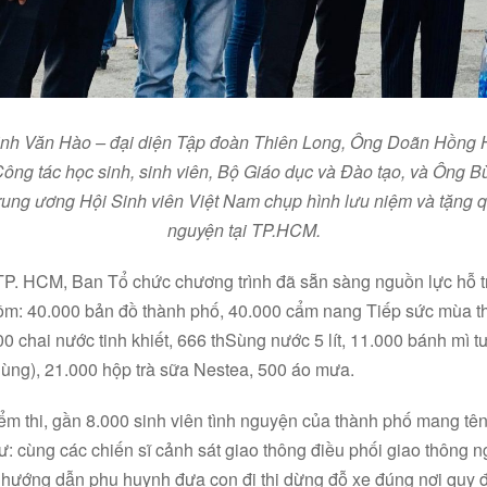
Trịnh Văn Hào – đại diện Tập đoàn Thiên Long, Ông Doãn Hồng 
Công tác học sinh, sinh viên, Bộ Giáo dục và Đào tạo, và Ông B
Trung ương Hội Sinh viên Việt Nam chụp hình lưu niệm và tặng q
nguyện tại TP.HCM.
TP. HCM, Ban Tổ chức chương trình đã sẵn sàng nguồn lực hỗ tr
ồm: 40.000 bản đồ thành phố, 40.000 cẩm nang Tiếp sức mùa thi
00 chai nước tinh khiết, 666 thSùng nước 5 lít, 11.000 bánh mì 
 thùng), 21.000 hộp trà sữa Nestea, 500 áo mưa.
iểm thi, gần 8.000 sinh viên tình nguyện của thành phố mang tên
: cùng các chiến sĩ cảnh sát giao thông điều phối giao thông ng
; hướng dẫn phụ huynh đưa con đi thi dừng đỗ xe đúng nơi quy 