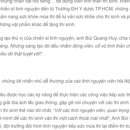
những nhân vật nổi tiếng… để động viên tinh thần thí sinh. Riên
c chiến sĩ tình nguyện đến từ Trường ĐH Y dược TP.HCM, những 
ẩm nang sức khỏe mùa thi
để tư vấn sức khỏe cho thí sinh và 
hững vật phẩm khác để tặng thí sinh.
tạo thú vị của chiến sĩ tình nguyện, anh Bùi Quang Huy, chia s
iêng. Những sáng tạo đó đều nhằm động viên, cổ vũ tinh thần cho
iều đó thật tuyệt vời
!".
 những lời nhắn nhủ dễ thương của các tình nguyện viên Hà Nội 
ều được học các kỹ năng để thực hiện các công việc tiếp sức thí
 giải tỏa ách tắc giao thông, gặp gỡ nói chuyện với các thí sinh
 thí sinh thế nào tốt nhất. “
Với các tình nguyện viên, quan trọng 
t mình để các thí sinh vào thi một cách thoải mái nhất
”, Anh Bùi
đội trưởng đội hình tình nguyện tiếp sức mùa thi tại điểm thi