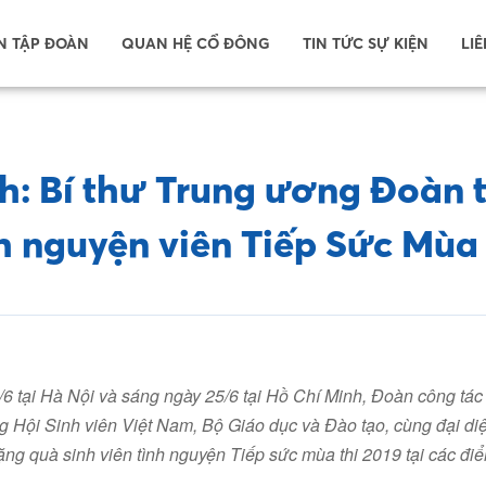
N TẬP ĐOÀN
QUAN HỆ CỔ ĐÔNG
TIN TỨC SỰ KIỆN
LIÊ
h: Bí thư Trung ương Đoàn t
h nguyện viên Tiếp Sức Mùa
6 tại Hà Nội và sáng ngày 25/6 tại Hồ Chí Minh,
Đoàn công tác
ng Hội Sinh viên Việt Nam, Bộ Giáo dục và Đào tạo, cùng đại d
ng quà sinh viên tình nguyện Tiếp sức mùa thi 2019 tại các điể