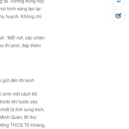
g tại Trường trung học
mô hình sáng tạo lại
phụ huynh. Không chỉ
ẻ: "
Mỗi nơi, các chiến
 thí sinh, tiếp thêm
gửi đến thí sinh
 sinh một cách tốt
 trước khi bước vào
nhất là tính xung kích,
 Minh Quân, Bí thư
 trường THCS Tô Hoàng,