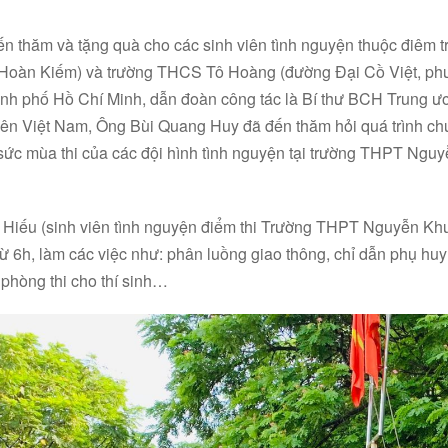
ến thăm và tặng quà cho các sinh viên tình nguyện thuộc điêm
 Hoàn Kiếm) và trường THCS Tô Hoàng (đường Đại Cồ Việt, p
ành phố Hồ Chí Minh, dẫn đoàn công tác là Bí thư BCH Trung ư
ên Việt Nam, Ông Bùi Quang Huy đã đến thăm hỏi quá trình chuẩ
 sức mùa thi của các đội hình tình nguyện tại trường THPT Ngu
iếu (sinh viên tình nguyện điểm thi Trường THPT Nguyễn Khuy
từ 6h, làm các việc như: phân luồng giao thông, chỉ dẫn phụ huy
hòng thi cho thí sinh…