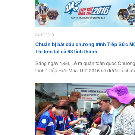
04.12.2019
Chuẩn bị bắt đầu chương trình Tiếp Sức M
Thi trên tất cả 63 tỉnh thành
Sáng ngày 18/6, Lễ ra quân toàn quốc Chươn
trình "Tiếp Sức Mùa Thi" 2016 sẽ được tổ chức
tại thành phố Đà Nẵng. Năm 2016 là năm đầu
tiên chương trình Tiếp Sức Mùa Thi tổ chức tại
63/63 tỉnh, thành phố trên phạm vi toàn quốc đ
phù hợp với sự thay đổi của kỳ thi tốt nghiệp tr
học phổ thông quốc gia năm 2016.