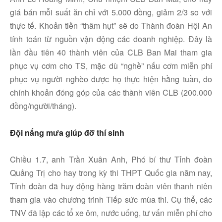
giá bán mỗi suất ăn chỉ với 5.000 đồng, giảm 2/3 so với
thực tế. Khoản tiền “thâm hụt” sẽ do Thành đoàn Hội An
tính toán từ nguồn vận động các doanh nghiệp. Đây là
lần đầu tiên 40 thành viên của CLB Ban Mai tham gia
phục vụ cơm cho TS, mặc dù “nghề” nấu cơm miễn phí
phục vụ người nghèo được họ thực hiện hằng tuần, do
chính khoản đóng góp của các thành viên CLB (200.000
đồng/người/tháng).
Đội nắng mưa giúp đỡ thí sinh
Chiều 1.7, anh Trần Xuân Anh, Phó bí thư Tỉnh đoàn
Quảng Trị cho hay trong kỳ thi THPT Quốc gia năm nay,
Tỉnh đoàn đã huy động hàng trăm đoàn viên thanh niên
tham gia vào chương trình Tiếp sức mùa thi. Cụ thể, các
TNV đã lập các tổ xe ôm, nước uống, tư vấn miễn phí cho