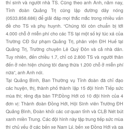
thí sinh và người nhà TS. Cũng theo anh Anh, năm nay,
Tỉnh đoàn Quảng Trị cũng lập đường dây nóng
(0533.858.686) để giải đáp mọi thắc mắc trong nhiều vấn
đề cho TS và phụ huynh. “Chúng tôi còn chuẩn bị tới
4.000 chỗ ở miễn phí cho các TS tại một số ký túc xá của
Trường CĐ Sư phạm Quảng Trị, phân viện ĐH Huế tại
Quảng Trị, Trường chuyên Lê Quý Đôn và cả nhà dân.
Tuy nhiên, đến chiều 1.7, chỉ có 2.800 TS và người thân
đến ở nên hiện chúng tôi đang thừa 1.200 chỗ ở miễn phí
nữa”, anh Anh nói.
Tại Quảng Bình, Ban Thường vụ Tỉnh đoàn đã chỉ đạo
các huyện, thị, thành phố thành lập 15 đội hình Tiếp sức
mùa thi; rêng địa bàn TP.Đồng Hới có 10 đội hình của 4
đơn vị: Thành đoàn Đồng Hới, Hội Sinh viên Trường ĐH
Quảng Bình, Đoàn khối các cơ quan tỉnh và CLB Nét bút
xanh miền Trung. Các đội hình này tập trung tiếp sức mùa
thi chủ yếu ở các bến xe Nam Lý, bến xe Đồng Hới và ga