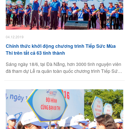
04.12.2019
Chính thức khởi động chương trình Tiếp Sức Mùa
Thi trên tất cả 63 tỉnh thành
Sáng ngày 18/6, tại Đà Nẵng, hơn 3000 tình nguyện viên
đã tham dự Lễ ra quân toàn quốc chương trình Tiếp Sức
Mùa Thi 2016. Đây là năm thứ 15 Tiếp Sức Mùa Thi được
tổ chức với nhiều thay đổi mới. Tập đoàn Thiên Long tiếp
tục đồng hành cùng chương trình ý nghĩa này.