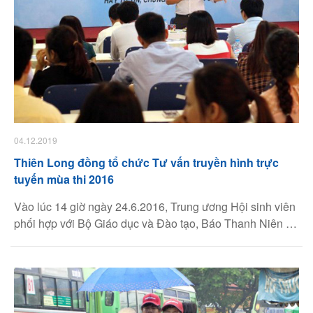
04.12.2019
Thiên Long đồng tổ chức Tư vấn truyền hình trực
tuyến mùa thi 2016
Vào lúc 14 giờ ngày 24.6.2016, Trung ương Hội sinh viên
phối hợp với Bộ Giáo dục và Đào tạo, Báo Thanh Niên và
Tập đoàn Thiên Long tổ chức buổi tư vấn trực tuyến
truyền hình chương trình Tiếp sức mùa thi với chủ đề
“Đồng hành cùng thí sinh” tại địa chỉ: www.thanhnien.vn.