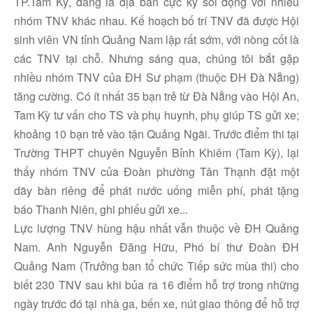
TP.Tam Kỳ, đang là địa bàn cực kỳ sôi động với nhiều
nhóm TNV khác nhau. Kế hoạch bố trí TNV đã được Hội
sinh viên VN tỉnh Quảng Nam lập rất sớm, với nòng cốt là
các TNV tại chỗ. Nhưng sáng qua, chúng tôi bắt gặp
nhiều nhóm TNV của ĐH Sư phạm (thuộc ĐH Đà Nẵng)
tăng cường. Có ít nhất 35 bạn trẻ từ Đà Nẵng vào Hội An,
Tam Kỳ tư vấn cho TS và phụ huynh, phụ giúp TS gửi xe;
khoảng 10 bạn trẻ vào tận Quảng Ngãi. Trước điểm thi tại
Trường THPT chuyên Nguyễn Bỉnh Khiêm (Tam Kỳ), lại
thấy nhóm TNV của Đoàn phường Tân Thạnh đặt một
dãy bàn riêng để phát nước uống miễn phí, phát tặng
báo Thanh Niên, ghi phiếu gửi xe...
Lực lượng TNV hùng hậu nhất vẫn thuộc về ĐH Quảng
Nam. Anh Nguyễn Đăng Hữu, Phó bí thư Đoàn ĐH
Quảng Nam (Trưởng ban tổ chức Tiếp sức mùa thi) cho
biết 230 TNV sau khi bủa ra 16 điểm hỗ trợ trong những
ngày trước đó tại nhà ga, bến xe, nút giao thông để hỗ trợ