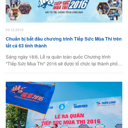
04.12.2019
Chuẩn bị bắt đầu chương trình Tiếp Sức Mùa Thi trên
tất cả 63 tỉnh thành
Sáng ngày 18/6, Lễ ra quân toàn quốc Chương trình
"Tiếp Sức Mùa Thi" 2016 sẽ được tổ chức tại thành phố
Đà Nẵng. Năm 2016 là năm đầu tiên chương trình Tiếp
Sức Mùa Thi tổ chức tại 63/63 tỉnh, thành phố trên phạm
vi toàn quốc để phù hợp với sự thay đổi của kỳ thi tốt
nghiệp trung học phổ thông quốc gia năm 2016.