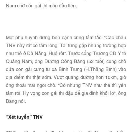
Nam chờ còn gái thi môn đầu tiên.
Một phụ huynh đứng bên cạnh cũng tấm tắc: “Các cháu
TNV này rất có tấm lòng. Tôi từng gặp những trường hợp
như thế ở Đà Nẵng, Huế rồi”. Trước cổng Trường CĐ Y tế
Quảng Nam, ông Dương Công Bằng (52 tuổi) cũng chở
đứa con gái cưng từ xã Bình Trung (H.Thăng Bình) vào
địa điểm thi thật sớm. Vượt quãng đường hơn 10km, giờ
ông thoải mái ngồi chờ. “Có những TNV như thế thì yên
tâm rồi. Hy vọng con gái thi đậu để gia đình khỏi lo”, ông
Bằng nói.
“Xét tuyển” TNV