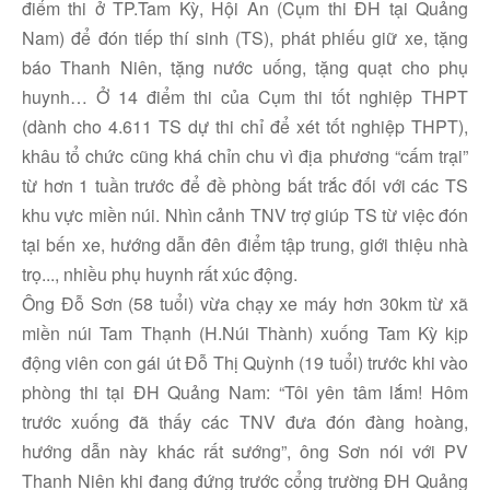
điểm thi ở TP.Tam Kỳ, Hội An (Cụm thi ĐH tại Quảng
Nam) để đón tiếp thí sinh (TS), phát phiếu giữ xe, tặng
báo Thanh Niên, tặng nước uống, tặng quạt cho phụ
huynh… Ở 14 điểm thi của Cụm thi tốt nghiệp THPT
(dành cho 4.611 TS dự thi chỉ để xét tốt nghiệp THPT),
khâu tổ chức cũng khá chỉn chu vì địa phương “cấm trại”
từ hơn 1 tuần trước để đề phòng bất trắc đối với các TS
khu vực miền núi. Nhìn cảnh TNV trợ giúp TS từ việc đón
tại bến xe, hướng dẫn đên điểm tập trung, giới thiệu nhà
trọ..., nhiều phụ huynh rất xúc động.
Ông Đỗ Sơn (58 tuổi) vừa chạy xe máy hơn 30km từ xã
miền núi Tam Thạnh (H.Núi Thành) xuống Tam Kỳ kịp
động viên con gái út Đỗ Thị Quỳnh (19 tuổi) trước khi vào
phòng thi tại ĐH Quảng Nam: “Tôi yên tâm lắm! Hôm
trước xuống đã thấy các TNV đưa đón đàng hoàng,
hướng dẫn này khác rất sướng”, ông Sơn nói với PV
Thanh Niên khi đang đứng trước cổng trường ĐH Quảng