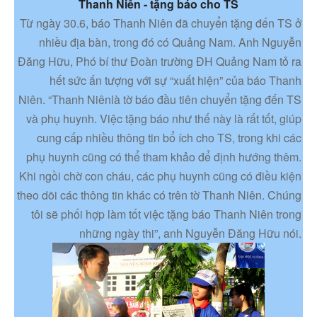
Thanh Niên - tặng báo cho TS
Từ ngày 30.6, báo Thanh Niên đã chuyển tặng đến TS ở
nhiều địa bàn, trong đó có Quảng Nam. Anh Nguyễn
Đăng Hữu, Phó bí thư Đoàn trường ĐH Quảng Nam tỏ ra
hết sức ấn tượng với sự “xuất hiện” của báo Thanh
Niên. “Thanh Niênlà tờ báo đầu tiên chuyển tặng đến TS
và phụ huynh. Việc tặng báo như thế này là rất tốt, giúp
cung cấp nhiều thông tin bổ ích cho TS, trong khi các
phụ huynh cũng có thể tham khảo để định hướng thêm.
Khi ngồi chờ con cháu, các phụ huynh cũng có điều kiện
theo dõi các thông tin khác có trên tờ Thanh Niên. Chúng
tôi sẽ phối hợp làm tốt việc tặng báo Thanh Niên trong
những ngày thi”, anh Nguyễn Đăng Hữu nói.