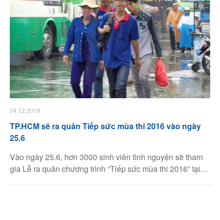
04.12.2019
TP.HCM sẽ ra quân Tiếp sức mùa thi 2016 vào ngày
25.6
Vào ngày 25.6, hơn 3000 sinh viên tình nguyện sẽ tham
gia Lễ ra quân chương trình “Tiếp sức mùa thi 2016” tại
TP.HCM. Không chỉ hỗ trợ thí sinh trong giai đoạn thi cử,
năm 2016, TP.HCM sẽ hỗ trợ thí sinh trong giai đoạn nộp
hồ sơ xét tuyển đại học.