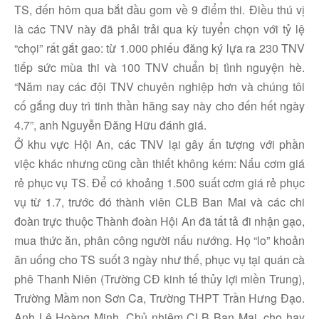
TS, đến hôm qua bắt đầu gom về 9 điểm thi. Điều thú vị
là các TNV này đã phải trải qua kỳ tuyển chọn với tỷ lệ
“chọi” rất gắt gao: từ 1.000 phiếu đăng ký lựa ra 230 TNV
tiếp sức mùa thi và 100 TNV chuẩn bị tình nguyện hè.
“Năm nay các đội TNV chuyên nghiệp hơn và chúng tôi
cố gắng duy trì tinh thần hăng say này cho đến hết ngày
4.7”, anh Nguyễn Đăng Hữu đánh giá.
Ở khu vực Hội An, các TNV lại gây ấn tượng với phần
việc khác nhưng cũng cần thiết không kém: Nấu cơm giá
rẻ phục vụ TS. Để có khoảng 1.500 suất cơm giá rẻ phục
vụ từ 1.7, trước đó thành viên CLB Ban Mai và các chi
đoàn trực thuộc Thành đoàn Hội An đã tất tả đi nhận gạo,
mua thức ăn, phân công người nấu nướng. Họ “lo” khoản
ăn uống cho TS suốt 3 ngày như thế, phục vụ tại quán cà
phê Thanh Niên (Trường CĐ kinh tế thủy lợi miền Trung),
Trường Mầm non Sơn Ca, Trường THPT Trần Hưng Đạo.
Anh Lê Hoàng Minh, Chủ nhiệm CLB Ban Mai, cho hay