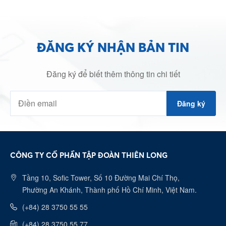
ĐĂNG KÝ NHẬN BẢN TIN
Đăng ký để biết thêm thông tin chi tiết
Đăng ký
CÔNG TY CỔ PHẦN TẬP ĐOÀN THIÊN LONG
Tầng 10, Sofic Tower, Số 10 Đường Mai Chí Thọ,
Phường An Khánh, Thành phố Hồ Chí Minh, Việt Nam.
(+84) 28 3750 55 55
(+84) 28 3750 55 77