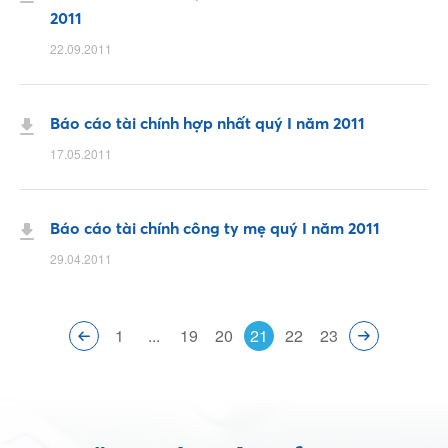
2011
22.09.2011
Facebook
Báo cáo tài chính hợp nhất quý I năm 2011
Youtube
17.05.2011
Linkedin
Báo cáo tài chính công ty mẹ quý I năm 2011
29.04.2011
1
...
19
20
21
22
23