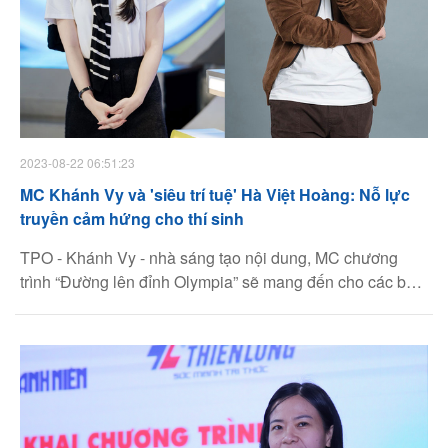
2023-08-22 06:51:23
MC Khánh Vy và 'siêu trí tuệ' Hà Việt Hoàng: Nỗ lực
truyền cảm hứng cho thí sinh
TPO - Khánh Vy - nhà sáng tạo nội dung, MC chương
trình “Đường lên đỉnh Olympia” sẽ mang đến cho các bạn
thí sinh những chia sẻ về kinh nghiệm từ ôn thi, nhất là
trong giai đoạn nước rút cũng như khích lệ tinh thần cho
các sĩ tử thông qua series “Tư vấn tâm lý cho các sĩ tử
cùng MC Khánh Vy”.