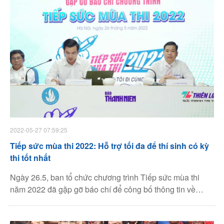
Facebook
Youtube
Linkedin
2022-05-27 07:59:25
Tiếp sức mùa thi 2022: Hỗ trợ tối đa để thí sinh có kỳ
thi tốt nhất
Ngày 26.5, ban tổ chức chương trình Tiếp sức mùa thi
năm 2022 đã gặp gỡ báo chí để công bố thông tin về
chương trình, với sự tham dự của anh Nguyễn Minh Triết,
Bí thư T.Ư Đoàn, Chủ tịch T.Ư Hội Sinh viên Việt Nam.