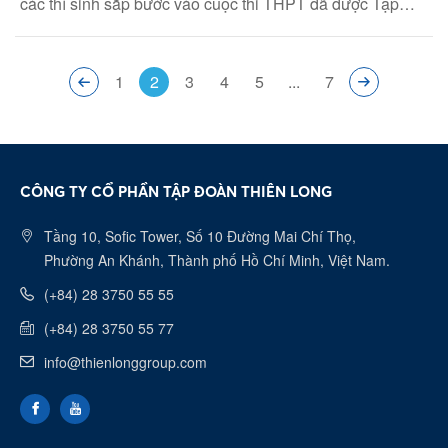
các thí sinh sắp bước vào cuộc thi THPT đã được Tập
đoàn Thiên Long hiện thực hóa bằng bộ quà - cũng chính
là người bạn đồng hành - cùng các bạn “vượt vũ môn
quan” năm nay.
1
2
3
4
5
...
7
CÔNG TY CỔ PHẦN TẬP ĐOÀN THIÊN LONG
Tầng 10, Sofic Tower, Số 10 Đường Mai Chí Thọ,
Phường An Khánh, Thành phố Hồ Chí Minh, Việt Nam.
(+84) 28 3750 55 55
(+84) 28 3750 55 77
info@thienlonggroup.com