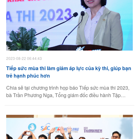
2023-08-22 06:44:43
Tiếp sức mùa thi làm giảm áp lực của kỳ thi, giúp bạn
trẻ hạnh phúc hơn
Chia sẻ tại chương trình họp báo Tiếp sức mùa thi 2023,
bà Trần Phương Nga, Tổng giám đốc điều hành Tập
đoàn Thiên Long, cho biết là đơn vị đồng hành cùng
chương trình suốt 22 năm qua, mỗi năm, trước một mùa
thi mới, Tập đoàn Thiên Long thường nhận được câu hỏi:
"Tiếp sức mùa thi có điểm gì mới và mang lại những giá
trị cộng thêm nào cho thí sinh cả nước?".