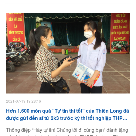
có sự hỗ trợ từ lực lượng chức năng cho đến những cô
chú chủ trọ dễ thương, chú xe ôm vui tính và cả những
cánh tay thầm lặng của nhiều tấm lòng không cần ai phải
nhớ mặt, nhận tên.
2021-07-19 19:28:16
Hơn 1.600 món quà “Tự tin thi tốt” của Thiên Long đã
được gửi đến sĩ tử 2k3 trước kỳ thi tốt nghiệp THPT
2021
Thông điệp “Hãy tự tin! Chúng tôi đi cùng bạn” dành tặng