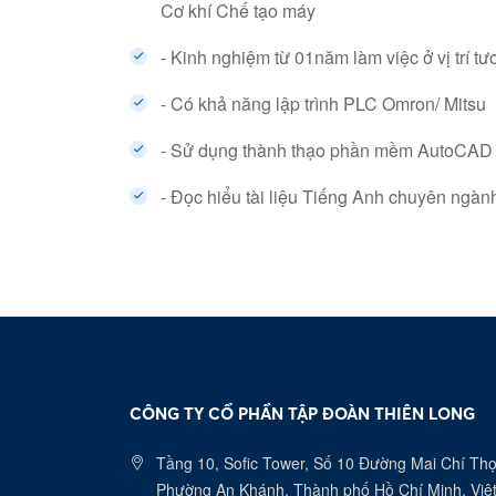
Cơ khí Chế tạo máy
- Kinh nghiệm từ 01năm làm việc ở vị trí t
- Có khả năng lập trình PLC Omron/ Mitsu
- Sử dụng thành thạo phần mềm AutoCAD v
- Đọc hiểu tài liệu Tiếng Anh chuyên ngàn
CÔNG TY CỔ PHẦN TẬP ĐOÀN THIÊN LONG
Tầng 10, Sofic Tower, Số 10 Đường Mai Chí Thọ
Phường An Khánh, Thành phố Hồ Chí Minh, Việ