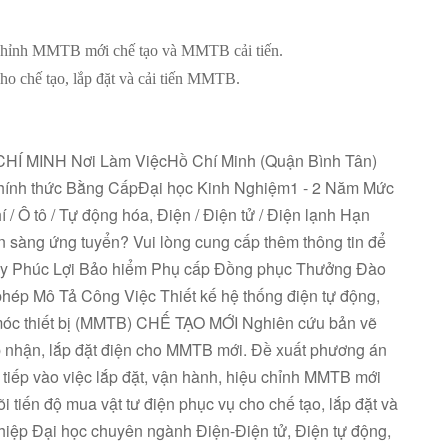
ệu chỉnh MMTB mới chế tạo và MMTB cải tiến.
cho chế tạo, lắp đặt và cải tiến MMTB.
CHÍ MINH Nơi Làm ViệcHồ Chí Minh (Quận Bình Tân)
hính thức Bằng CấpĐại học Kinh Nghiệm1 - 2 Năm Mức
 Ô tô / Tự động hóa, Điện / Điện tử / Điện lạnh Hạn
̀ng ứng tuyển? Vui lòng cung cấp thêm thông tin để
m này Phúc Lợi Bảo hiểm Phụ cấp Đồng phục Thưởng Đào
phép Mô Tả Công Việc Thiết kế hệ thống điện tự động,
 móc thiết bị (MMTB) CHẾ TẠO MỚI Nghiên cứu bản vẽ
iếp nhận, lắp đặt điện cho MMTB mới. Đề xuất phương án
 tiếp vào việc lắp đặt, vận hành, hiệu chỉnh MMTB mới
i tiến độ mua vật tư điện phục vụ cho chế tạo, lắp đặt và
iệp Đại học chuyên ngành Điện-Điện tử, Điện tự động,