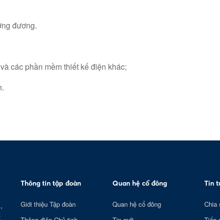
ương đương.
à các phần mềm thiết kế điện khác;
h.
Thông tin tập đoàn
Quan hệ cổ đông
Tin 
Giới thiệu Tập đoàn
Quan hệ cổ đông
Chia 
,
t
Thông điệp Chủ tịch
Tin mới
Tiếp 