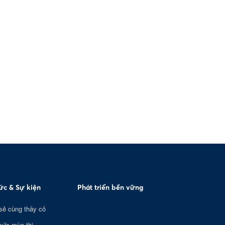
tức & Sự kiện
Phát triển bền vững
sẻ cùng thầy cô
sức mùa thi