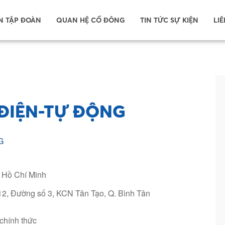
N TẬP ĐOÀN
QUAN HỆ CỔ ĐÔNG
TIN TỨC SỰ KIỆN
LIÊ
 ĐIỆN-TỰ ĐỘNG
G
 Hồ Chí Minh
12, Đường số 3, KCN Tân Tạo, Q. Bình Tân
chính thức