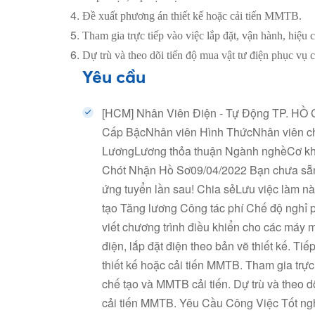
Đề xuất phương án thiết kế hoặc cải tiến MMTB.
Tham gia trực tiếp vào việc lắp đặt, vận hành, hi
Dự trù và theo dõi tiến độ mua vật tư điện phục vụ 
Yêu cầu
[HCM] Nhân Viên Điện - Tự Động TP. HỒ 
Cấp BậcNhân viên Hình ThứcNhân viên c
LươngLương thỏa thuận Ngành nghềCơ khí /
Chót Nhận Hồ Sơ09/04/2022 Bạn chưa sẵn sa
ứng tuyển lần sau! Chia sẻLưu việc là
tạo Tăng lương Công tác phí Chế độ nghỉ 
viết chương trình điều khiển cho các máy
điện, lắp đặt điện theo bản vẽ thiết kế. T
thiết kế hoặc cải tiến MMTB. Tham gia trực
chế tạo và MMTB cải tiến. Dự trù và theo dõ
cải tiến MMTB. Yêu Cầu Công Việc Tốt ngh