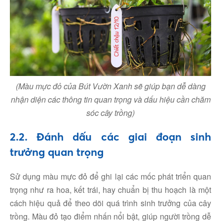
(Màu mực đỏ của Bút Vườn Xanh sẽ giúp bạn dễ dàng
nhận diện các thông tin quan trọng và dấu hiệu cần chăm
sóc cây trồng)
2.2. Đánh dấu các giai đoạn sinh
trưởng quan trọng
Facebook
Sử dụng màu mực đỏ để ghi lại các mốc phát triển quan
Youtube
trọng như ra hoa, kết trái, hay chuẩn bị thu hoạch là một
cách hiệu quả để theo dõi quá trình sinh trưởng của cây
trồng. Màu đỏ tạo điểm nhấn nổi bật, giúp người trồng dễ
Linkedin