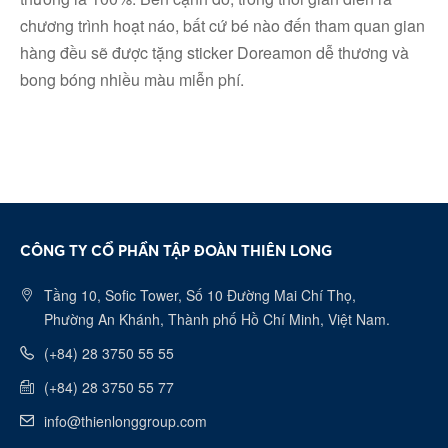
chương trình hoạt náo, bất cứ bé nào đến tham quan gian
hàng đều sẽ được tặng sticker Doreamon dễ thương và
bong bóng nhiều màu miễn phí.
CÔNG TY CỔ PHẦN TẬP ĐOÀN THIÊN LONG
Tầng 10, Sofic Tower, Số 10 Đường Mai Chí Thọ,
Phường An Khánh, Thành phố Hồ Chí Minh, Việt Nam.
(+84) 28 3750 55 55
(+84) 28 3750 55 77
info@thienlonggroup.com