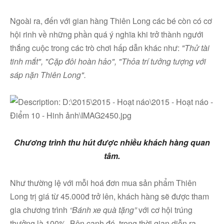
Ngoài ra, đến với gian hàng Thiên Long các bé còn có cơ
hội rinh về những phần quá ý nghĩa khi trở thành ngưới
thắng cuộc trong các trò chơi hấp dẫn khác như:
"Thử tài
tinh mắt", "Cặp đôi hoàn hảo", "Thỏa trí tưởng tượng với
sáp nặn Thiên Long".
Chương trình thu hút được nhiều khách hàng quan
Facebook
tâm.
Như thường lệ với mỗi hoá đơn mua sản phẩm Thiên
Youtube
Long trị giá từ 45.000đ trở lên, khách hàng sẽ được tham
gia chương trình
“
Bánh xe quà tặng
”
với cơ hội trúng
thưởng là 100%. Bên cạnh đó, trong thời gian diễn ra
Linkedin