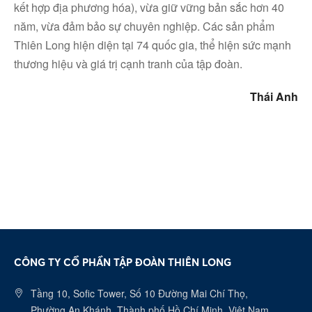
kết hợp địa phương hóa), vừa giữ vững bản sắc hơn 40
năm, vừa đảm bảo sự chuyên nghiệp. Các sản phẩm
Thiên Long hiện diện tại 74 quốc gia, thể hiện sức mạnh
Linkedin
thương hiệu và giá trị cạnh tranh của tập đoàn.
Thái Anh
CÔNG TY CỔ PHẦN TẬP ĐOÀN THIÊN LONG
Tầng 10, Sofic Tower, Số 10 Đường Mai Chí Thọ,
Phường An Khánh, Thành phố Hồ Chí Minh, Việt Nam.