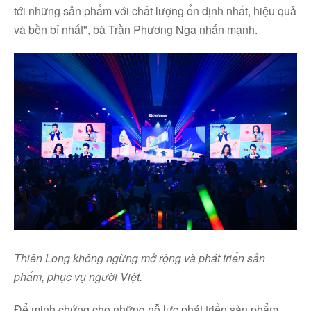
tới những sản phẩm với chất lượng ổn định nhất, hiệu quả
và bền bỉ nhất", bà Trần Phương Nga nhấn mạnh.
Thiên Long không ngừng mở rộng và phát triển sản
phẩm, phục vụ người Việt.
Để minh chứng cho những nỗ lực phát triển sản phẩm