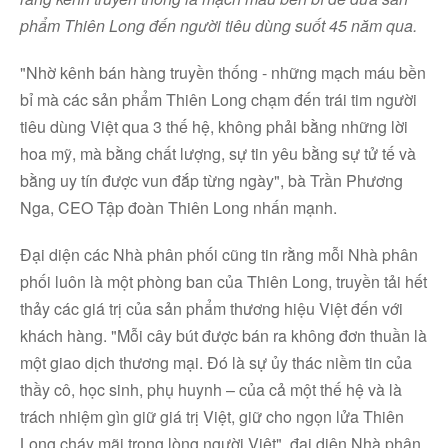
phẩm Thiên Long đến người tiêu dùng suốt 45 năm qua.
"Nhờ kênh bán hàng truyền thống - những mạch máu bền
bỉ mà các sản phẩm Thiên Long chạm đến trái tim người
tiêu dùng Việt qua 3 thế hệ, không phải bằng những lời
hoa mỹ, mà bằng chất lượng, sự tin yêu bằng sự tử tế và
bằng uy tín được vun đắp từng ngày", bà Trần Phương
Nga, CEO Tập đoàn Thiên Long nhấn mạnh.
Đại diện các Nhà phân phối cũng tin rằng mỗi Nhà phân
phối luôn là một phòng ban của Thiên Long, truyền tải hết
thảy các giá trị của sản phẩm thương hiệu Việt đến với
khách hàng. "Mỗi cây bút được bán ra không đơn thuần là
một giao dịch thương mại. Đó là sự ủy thác niềm tin của
thầy cô, học sinh, phụ huynh – của cả một thế hệ và là
trách nhiệm gìn giữ giá trị Việt, giữ cho ngọn lửa Thiên
Long cháy mãi trong lòng người Việt", đại diện Nhà phân