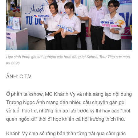
Facebook
Youtube
Học sinh tham gia trải nghiệm các hoạt động tại School Tour Tiếp sức mùa
thi 2026
Linkedin
ẢNH: C.T.V
Ở phần talkshow, MC Khánh Vy và nhà sáng tạo nội dung
Trương Ngọc Ánh mang đến nhiều câu chuyện gần gũi
về tuổi học trò, những lần áp lực trước kỳ thi hay các "thói
quen ngốc xít" thời đi học khiến cả hội trường thích thú.
Khánh Vy chia sẻ rằng bản thân từng trải qua cảm giác