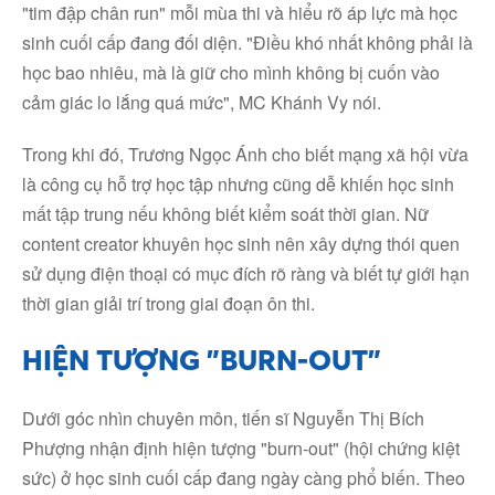
"tim đập chân run" mỗi mùa thi và hiểu rõ áp lực mà học
sinh cuối cấp đang đối diện. "Điều khó nhất không phải là
học bao nhiêu, mà là giữ cho mình không bị cuốn vào
cảm giác lo lắng quá mức", MC Khánh Vy nói.
Trong khi đó, Trương Ngọc Ánh cho biết mạng xã hội vừa
là công cụ hỗ trợ học tập nhưng cũng dễ khiến học sinh
mất tập trung nếu không biết kiểm soát thời gian. Nữ
content creator khuyên học sinh nên xây dựng thói quen
sử dụng điện thoại có mục đích rõ ràng và biết tự giới hạn
thời gian giải trí trong giai đoạn ôn thi.
HIỆN TƯỢNG "BURN-OUT"
Dưới góc nhìn chuyên môn, tiến sĩ Nguyễn Thị Bích
Phượng nhận định hiện tượng "burn-out" (hội chứng kiệt
sức) ở học sinh cuối cấp đang ngày càng phổ biến. Theo