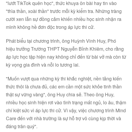
"lướt TikTok quên học", thức khuya ôn bài hay tin vào
"thìa thần, xoài thần" trước mỗi kỳ kiểm tra. Những tràng
cười xen lẫn sự đồng cảm khiến nhiều học sinh nhận ra
mình không hề đơn độc trong áp lực thi cử.
Phát biểu tại chương trình, ông Huỳnh Vinh Huy, Phó
hiệu trưởng Trường THPT Nguyễn Bỉnh Khiêm, cho rằng
áp lực học tập hiện nay không chỉ đến từ bài vở mà còn từ
kỳ vọng gia đình và nỗi lo tương lai.
"Muốn vượt qua những kỳ thi khắc nghiệt, nền tảng kiến
thức thôi là chưa đủ, các em cần một sức khỏe tinh thần
thật sự vững vàng", ông Huy chia sẻ. Theo ông Huy,
nhiều học sinh hiện rơi vào tình trạng mất ngủ, lo âu, thậm
chí kiệt sức vì áp lực thi cử. Vì vậy, việc chương trình Mind
Care đến với nhà trường là sự hỗ trợ vô cùng kịp thời và
đáng trân quý".