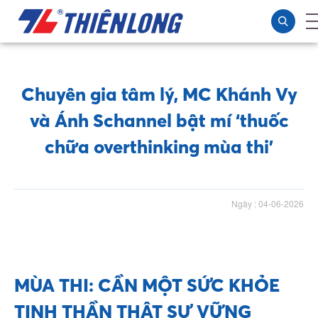
Chuyên gia tâm lý, MC Khánh Vy
và Ánh Schannel bật mí ‘thuốc
chữa overthinking mùa thi’
Ngày : 04-06-2026
MÙA THI: CẦN MỘT SỨC KHỎE
TINH THẦN THẬT SỰ VỮNG